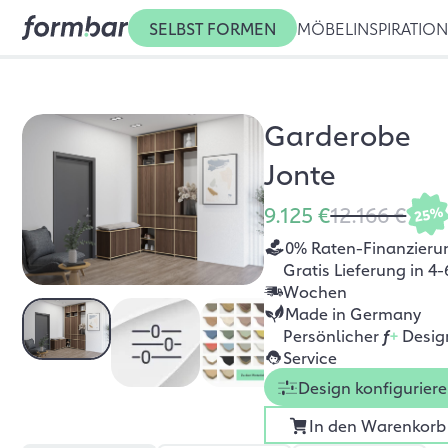
SELBST FORMEN
MÖBEL
INSPIRATIO
Garderobe
Jonte
9.125 €
12.166 €
25%
0% Raten-Finanzieru
Gratis Lieferung in 4-
Wochen
Made in Germany
Persönlicher
f
+
Desig
Service
Design konfigurier
In den Warenkorb