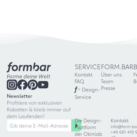
SERVICE
FORM.BAR
Kontakt
Über uns
F
Forme deine Welt
FAQ
Team
B
f
+
Presse
Design-
Newsletter
Service
Profitiere von exklusiven
Rabatten & bleib immer auf
dem Laufenden!
Die Design-
Kontakt
Plattform
info@form.ba
+49 681 410 
der Okinlab