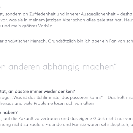
?
est, sondern an Zufriedenheit und innerer Ausgeglichenheit – des
 was sie in meinem jetzigen Alter schon alles geleistet hat. Heute 
 und mein größtes Vorbild.
eher analytischer Mensch. Grundsätzlich bin ich aber ein Fan von 
 von anderen abhängig machen“
itat, an das Sie immer wieder denken?
ie Frage: „Was ist das Schlimmste, das passieren kann?“ – Das holt
 heraus und viele Probleme lösen sich von allein.
en haben?
ist, auf die Zukunft zu vertrauen und das eigene Glück nicht nur 
nung nicht zu kaufen. Freunde und Familie waren sehr skeptisch, a