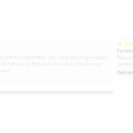
Perfek
d und Freundlichkeit. Ich habe falsch gemessen,
Wie sc
nd hat uns zu Regalen verholfen, die schöner
perfekt
sten!
Mehr erf