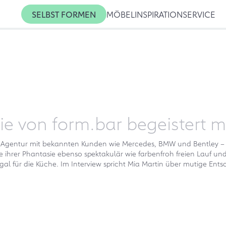
SELBST FORMEN
MÖBEL
INSPIRATION
SERVICE
ie von form.bar begeistert m
ign-Agentur mit bekannten Kunden wie Mercedes, BMW und Bentley 
e ihrer Phantasie ebenso spektakulär wie farbenfroh freien Lauf u
gal für die Küche. Im Interview spricht Mia Martin über mutige Ent