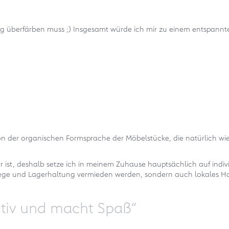
g überfärben muss ;) Insgesamt würde ich mir zu einem entspannte
on der organischen Formsprache der Möbelstücke, die natürlich wi
ar ist, deshalb setze ich in meinem Zuhause hauptsächlich auf ind
twege und Lagerhaltung vermieden werden, sondern auch lokales Ha
uitiv und macht Spaß“