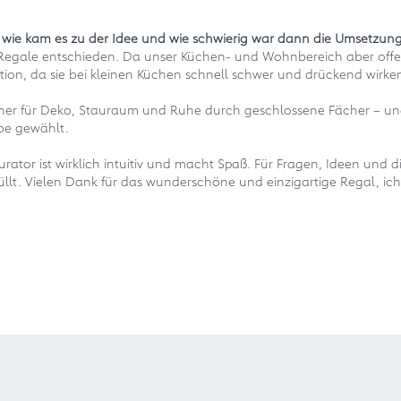
– wie kam es zu der Idee und wie schwierig war dann die Umsetzun
egale entschieden. Da unser Küchen- und Wohnbereich aber offen ge
on, da sie bei kleinen Küchen schnell schwer und drückend wirke
Fächer für Deko, Stauraum und Ruhe durch geschlossene Fächer – un
be gewählt.
tor ist wirklich intuitiv und macht Spaß. Für Fragen, Ideen und di
lt. Vielen Dank für das wunderschöne und einzigartige Regal, ich 