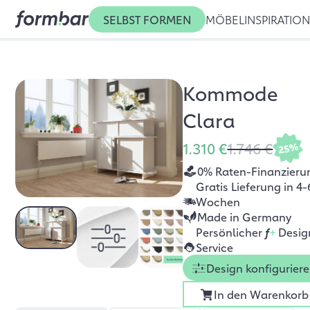
SELBST FORMEN
MÖBEL
INSPIRATIO
Kommode
Clara
1.310 €
1.746 €
25%
0% Raten-Finanzieru
Gratis Lieferung in 4-
Wochen
Made in Germany
Persönlicher
f
+
Desig
Service
Design konfigurier
In den Warenkorb