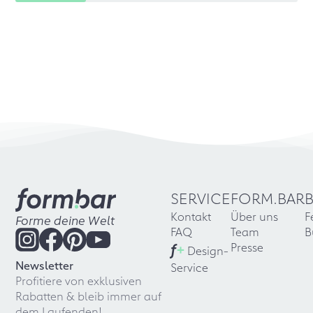
SERVICE
FORM.BAR
Kontakt
Über uns
F
Forme deine Welt
FAQ
Team
B
f
+
Presse
Design-
Newsletter
Service
Profitiere von exklusiven
Rabatten & bleib immer auf
dem Laufenden!