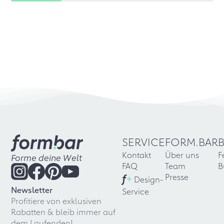
SERVICE
FORM.BAR
Kontakt
Über uns
F
Forme deine Welt
FAQ
Team
B
f
+
Presse
Design-
Newsletter
Service
Profitiere von exklusiven
Rabatten & bleib immer auf
dem Laufenden!