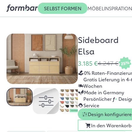
SELBST FORMEN
MÖBEL
INSPIRATIO
Sideboard
Elsa
3.185 €
4.247 €
25%
0% Raten-Finanzieru
Gratis Lieferung in 4-
Wochen
Made in Germany
Persönlicher
f
+
Desig
Service
Design konfigurier
In den Warenkorb