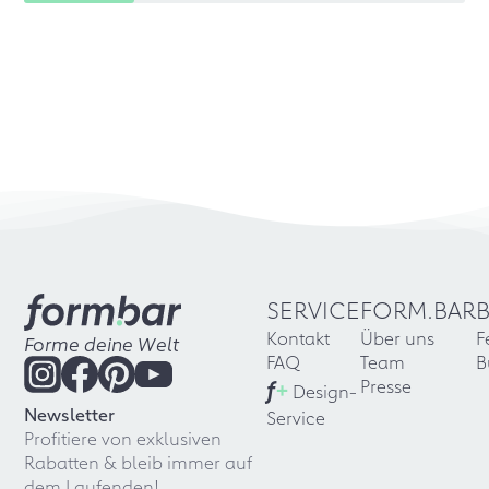
SERVICE
FORM.BAR
Kontakt
Über uns
F
Forme deine Welt
FAQ
Team
B
f
+
Presse
Design-
Newsletter
Service
Profitiere von exklusiven
Rabatten & bleib immer auf
dem Laufenden!