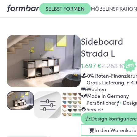
SELBST FORMEN
MÖBEL
INSPIRATIO
Sideboard
Strada L
1.697 €
2.263 €
25%
0% Raten-Finanzieru
Gratis Lieferung in 4-
Wochen
Made in Germany
Persönlicher
f
+
Desig
Service
Design konfigurier
In den Warenkorb