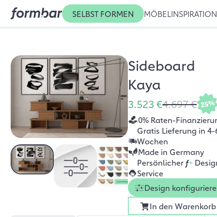
SELBST FORMEN
MÖBEL
INSPIRATIO
Sideboard
Kaya
3.523 €
4.697 €
25%
0% Raten-Finanzieru
Gratis Lieferung in 4-
Wochen
Made in Germany
Persönlicher
f
+
Desig
Service
Design konfigurier
In den Warenkorb