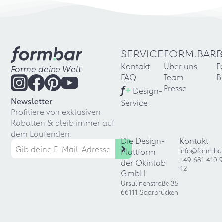
SERVICE
FORM.BAR
Kontakt
Über uns
F
Forme deine Welt
FAQ
Team
B
f
+
Presse
Design-
Newsletter
Service
Profitiere von exklusiven
Rabatten & bleib immer auf
dem Laufenden!
Die Design-
Kontakt
Plattform
info@form.ba
+49 681 410 
der Okinlab
42
GmbH
Ursulinenstraße 35
66111 Saarbrücken