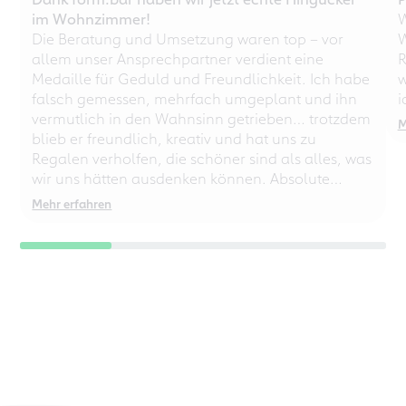
im Wohnzimmer!
W
Die Beratung und Umsetzung waren top – vor
W
allem unser Ansprechpartner verdient eine
R
Medaille für Geduld und Freundlichkeit. Ich habe
w
falsch gemessen, mehrfach umgeplant und ihn
i
vermutlich in den Wahnsinn getrieben… trotzdem
M
blieb er freundlich, kreativ und hat uns zu
Regalen verholfen, die schöner sind als alles, was
wir uns hätten ausdenken können. Absolute
Empfehlung – auch für chaotische
Mehr erfahren
Perfektionisten!