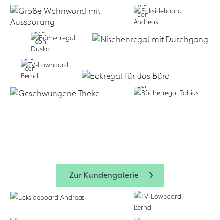
Selbst formen:
Zum Design
Planen lassen:
Business:
f
+
Service
form.bar
Business:
Zum Design-
form.bar
form.bar
Zur Kundengalerie