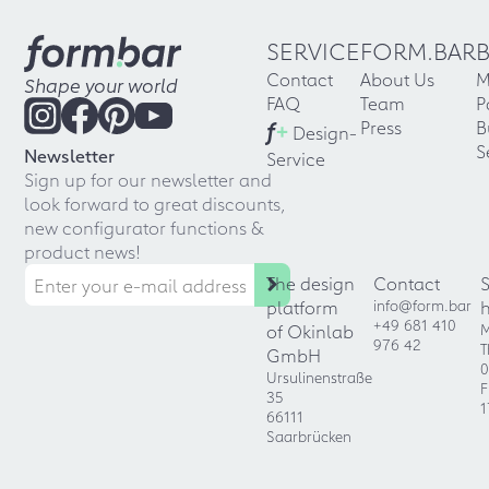
SERVICE
FORM.BAR
Contact
About Us
M
Shape your world
FAQ
Team
P
f
+
Press
B
Design-
S
Newsletter
Service
Sign up for our newsletter and
look forward to great discounts,
new configurator functions &
product news!
The design
Contact
platform
info@form.bar
+49 681 410
of Okinlab
M
976 42
T
GmbH
0
Ursulinenstraße
F
35
1
66111
Saarbrücken