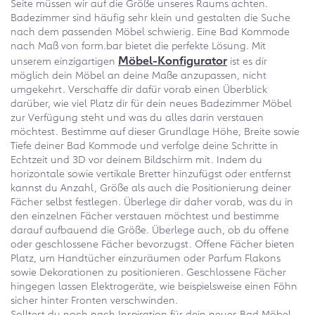
Seite müssen wir auf die Größe unseres Raums achten.
Badezimmer sind häufig sehr klein und gestalten die Suche
nach dem passenden Möbel schwierig. Eine Bad Kommode
nach Maß von form.bar bietet die perfekte Lösung. Mit
Möbel-Konfigurator
unserem einzigartigen
ist es dir
möglich dein Möbel an deine Maße anzupassen, nicht
umgekehrt. Verschaffe dir dafür vorab einen Überblick
darüber, wie viel Platz dir für dein neues Badezimmer Möbel
zur Verfügung steht und was du alles darin verstauen
möchtest. Bestimme auf dieser Grundlage Höhe, Breite sowie
Tiefe deiner Bad Kommode und verfolge deine Schritte in
Echtzeit und 3D vor deinem Bildschirm mit. Indem du
horizontale sowie vertikale Bretter hinzufügst oder entfernst
kannst du Anzahl, Größe als auch die Positionierung deiner
Fächer selbst festlegen. Überlege dir daher vorab, was du in
den einzelnen Fächer verstauen möchtest und bestimme
darauf aufbauend die Größe. Überlege auch, ob du offene
oder geschlossene Fächer bevorzugst. Offene Fächer bieten
Platz, um Handtücher einzuräumen oder Parfum Flakons
sowie Dekorationen zu positionieren. Geschlossene Fächer
hingegen lassen Elektrogeräte, wie beispielsweise einen Föhn
sicher hinter Fronten verschwinden.
Solltest du noch nach Inspiration für dein neues Bad Möbel