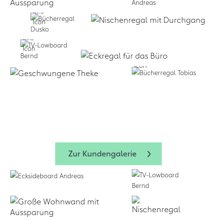
Selbst formen:
Zum Design
Planen lassen:
Business:
f
+
Service
form.bar
Business:
Zum Design-
form.bar
form.bar
Zur Kundengalerie