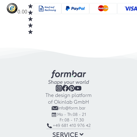
0.00
Shape your world
The design platform
of Okinlab GmbH
info@form.bar
Mo - Th:
08 - 21
Fr:
08 - 17:30
+49 681 410 976 42
SERVICE