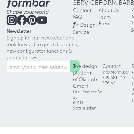
SERVICE
FORM.BAR
Contact
About Us
M
Shape your world
FAQ
Team
P
f
+
Press
B
Design-
S
Newsletter
Service
Sign up for our newsletter and
look forward to great discounts,
new configurator functions &
product news!
The design
Contact
platform
info@form.bar
+49 681 410
of Okinlab
M
976 42
T
GmbH
0
Ursulinenstraße
F
35
1
66111
Saarbrücken