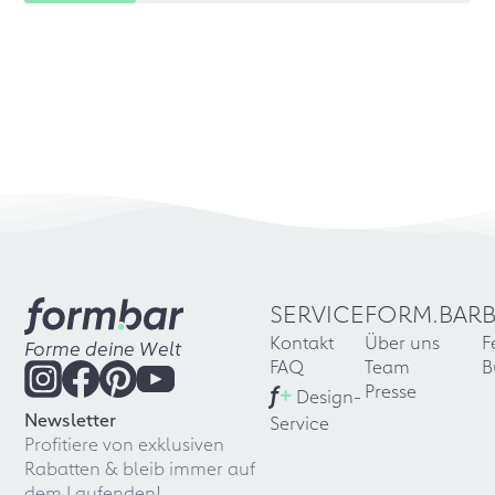
SERVICE
FORM.BAR
Kontakt
Über uns
F
Forme deine Welt
FAQ
Team
B
f
+
Presse
Design-
Newsletter
Service
Profitiere von exklusiven
Rabatten & bleib immer auf
dem Laufenden!