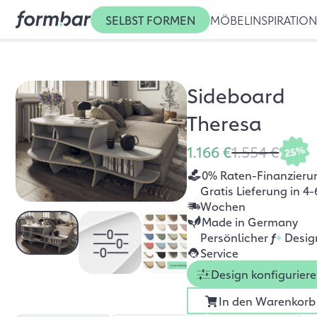
SELBST FORMEN
MÖBEL
INSPIRATIO
Sideboard
Theresa
1.166 €
1.554 €
25%
0% Raten-Finanzieru
Gratis Lieferung in 4-
Wochen
Made in Germany
Persönlicher
f
+
Desig
Service
Design konfigurier
In den Warenkorb