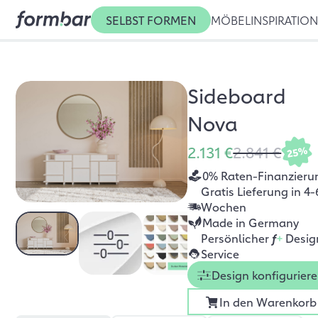
SELBST FORMEN
MÖBEL
INSPIRATIO
Sideboard
Nova
2.131 €
2.841 €
25%
0% Raten-Finanzieru
Gratis Lieferung in 4-
Wochen
Made in Germany
Persönlicher
f
+
Desig
Service
Design konfigurier
In den Warenkorb