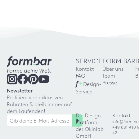
SERVICE
FORM.BAR
Kontakt
Über uns
F
Forme deine Welt
FAQ
Team
B
f
+
Presse
Design-
Newsletter
Service
Profitiere von exklusiven
Rabatten & bleib immer auf
dem Laufenden!
Die Design-
Kontakt
Plattform
info@form.ba
+49 681 410 
der Okinlab
42
GmbH