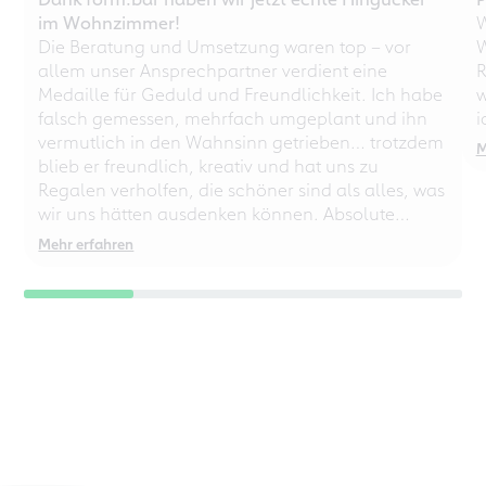
im Wohnzimmer!
W
Die Beratung und Umsetzung waren top – vor
W
allem unser Ansprechpartner verdient eine
R
Medaille für Geduld und Freundlichkeit. Ich habe
w
falsch gemessen, mehrfach umgeplant und ihn
i
vermutlich in den Wahnsinn getrieben… trotzdem
M
blieb er freundlich, kreativ und hat uns zu
Regalen verholfen, die schöner sind als alles, was
wir uns hätten ausdenken können. Absolute
Empfehlung – auch für chaotische
Mehr erfahren
Perfektionisten!