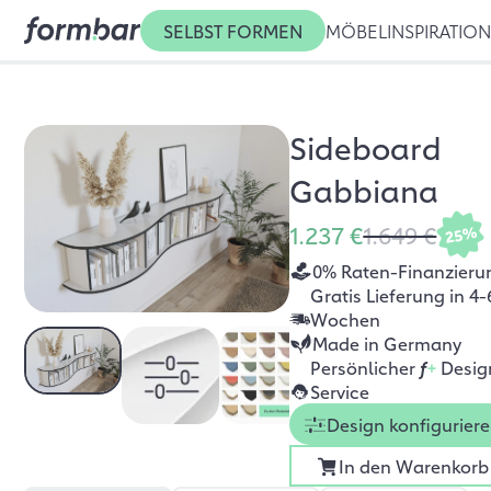
SELBST FORMEN
MÖBEL
INSPIRATIO
Sideboard
Gabbiana
1.237 €
1.649 €
25%
0% Raten-Finanzieru
Gratis Lieferung in 4-
Wochen
Made in Germany
Persönlicher
f
+
Desig
Service
Design konfigurier
In den Warenkorb