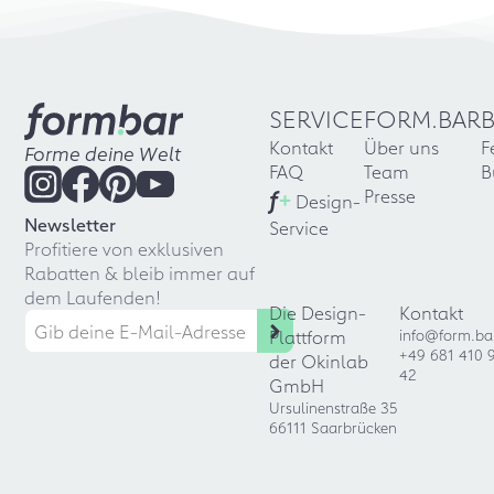
SERVICE
FORM.BAR
Kontakt
Über uns
F
Forme deine Welt
FAQ
Team
B
f
+
Presse
Design-
Newsletter
Service
Profitiere von exklusiven
Rabatten & bleib immer auf
dem Laufenden!
Die Design-
Kontakt
Plattform
info@form.ba
+49 681 410 
der Okinlab
42
GmbH
Ursulinenstraße 35
66111 Saarbrücken