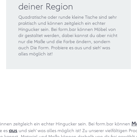
deiner Region
Quadratische oder runde kleine Tische sind sehr
praktisch und können zeitgleich ein echter
Hingucker sein. Bei form.bar können Möbel von
dir gestaltet werden, dabei kannst du aber nicht
nur die Maße und die Farbe ändern, sondern
auch Die Form. Probiere es aus und sieh‘ was
alles möglich ist!
M
önnen zeitgleich ein echter Hingucker sein. Bei form.bar können
aus
re es
und sieh‘ was alles möglich ist! Zu unserer vielfältigen P
kannst. Material und Maße können deshalb von dir frei gewählt wer