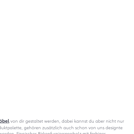
öbel
von dir gestaltet werden, dabei kannst du aber nicht nur
roduktpalette, gehören zusätzlich auch schon von uns designte
den. Finnisches Birkenfurniersperrholz mit farbiger