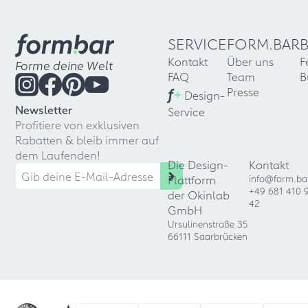
SERVICE
FORM.BAR
Kontakt
Über uns
F
Forme deine Welt
FAQ
Team
B
f
+
Presse
Design-
Newsletter
Service
Profitiere von exklusiven
Rabatten & bleib immer auf
dem Laufenden!
Die Design-
Kontakt
Plattform
info@form.ba
+49 681 410 
der Okinlab
42
GmbH
Ursulinenstraße 35
66111 Saarbrücken