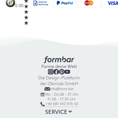
0.00
Forme deine Welt
Die Design-Plattform
der Okinlab GmbH
info@form.bar
Mo - Do:
08 - 21 Uhr
Fr:
08 - 17:30 Uhr
+49 681 410 976 42
SERVICE