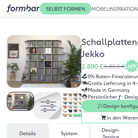
SELBST FORMEN
MÖBEL
INSPIRATIO
Schallplatten
Jekko
2.890 €
3.853 €
25%
0% Raten-Finanzieru
Gratis Lieferung in 
Made in Germany
Persönlicher
f
+
Desig
Design konfigu
In den Ware
Design-
Details
System
Service