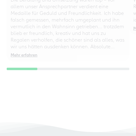
allem unser Ansprechpartner verdient eine
R
Medaille für Geduld und Freundlichkeit. Ich habe
w
falsch gemessen, mehrfach umgeplant und ihn
i
vermutlich in den Wahnsinn getrieben… trotzdem
M
blieb er freundlich, kreativ und hat uns zu
Regalen verholfen, die schöner sind als alles, was
wir uns hätten ausdenken können. Absolute
Empfehlung – auch für chaotische
Mehr erfahren
Perfektionisten!