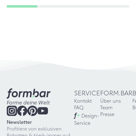
SERVICE
FORM.BAR
Kontakt
Über uns
F
Forme deine Welt
FAQ
Team
B
f
+
Presse
Design-
Newsletter
Service
Profitiere von exklusiven
Rabatten & bleib immer auf