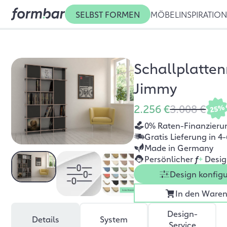
SELBST FORMEN
MÖBEL
INSPIRATIO
Schallplatten
Jimmy
2.256 €
3.008 €
25%
0% Raten-Finanzieru
Gratis Lieferung in 
Made in Germany
Persönlicher
f
+
Desig
Design konfigu
In den Ware
Design-
Details
System
Service