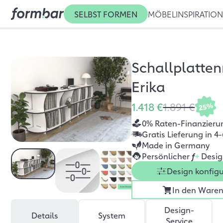
SELBST FORMEN
MÖBEL
INSPIRATIO
Schallplatten
Erika
1.418 €
1.891 €
25%
0% Raten-Finanzieru
Gratis Lieferung in 
Made in Germany
Persönlicher
f
+
Desig
Design konfigu
In den Ware
Design-
Details
System
Service