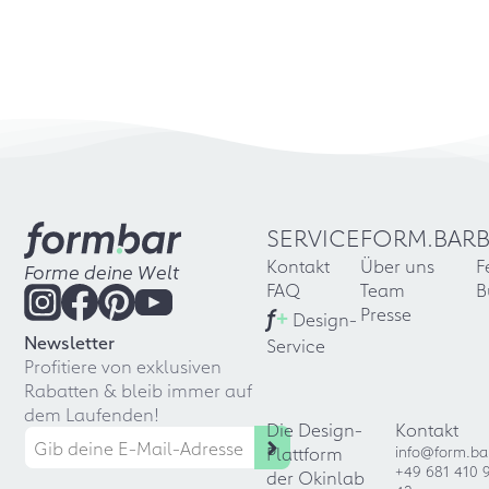
SERVICE
FORM.BAR
Kontakt
Über uns
F
Forme deine Welt
FAQ
Team
B
f
+
Presse
Design-
Newsletter
Service
Profitiere von exklusiven
Rabatten & bleib immer auf
dem Laufenden!
Die Design-
Kontakt
Plattform
info@form.ba
+49 681 410 
der Okinlab