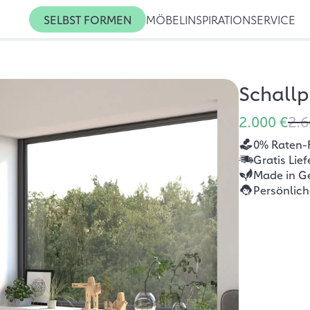
SELBST FORMEN
MÖBEL
INSPIRATION
SERVICE
Schallp
2.000 €
2.6
0% Raten-
Gratis Lie
Made in G
Persönlic