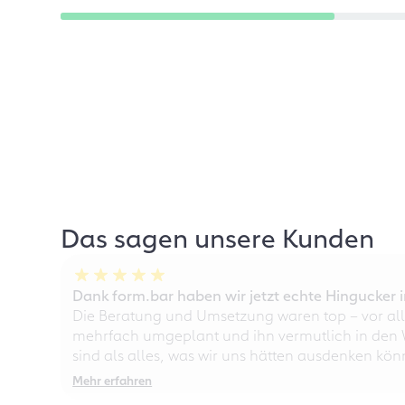
Das sagen unsere Kunden
Dank form.bar haben wir jetzt echte Hingucke
Die Beratung und Umsetzung waren top – vor all
mehrfach umgeplant und ihn vermutlich in den W
sind als alles, was wir uns hätten ausdenken kö
Mehr erfahren