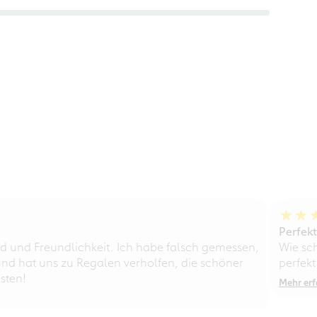
Perfek
d und Freundlichkeit. Ich habe falsch gemessen,
Wie sc
nd hat uns zu Regalen verholfen, die schöner
perfekt
sten!
Mehr erf