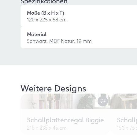
Spezifikationen
Maße (B x H x T)
120 x 225 x 58 cm
Material
Schwarz, MDF Natur, 19 mm
Weitere Designs
Schallplattenregal Biggie
Schall
218 x 235 x 45 cm
150 x 75