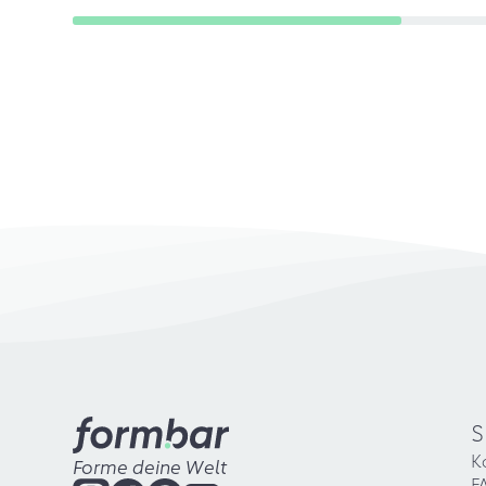
S
K
Forme deine Welt
F