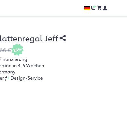
lattenregal Jeff
66 €
25%
Finanzierung
ferung in 4-6 Wochen
ermany
her
f
+
Design-Service