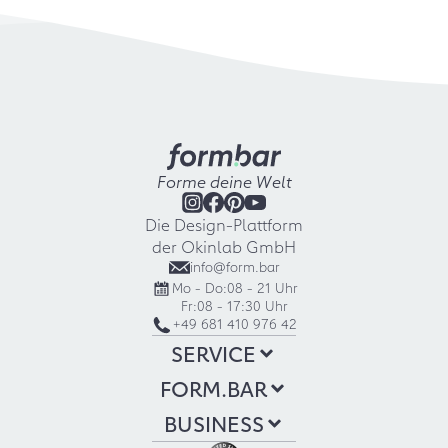
Forme deine Welt
Die Design-Plattform
der Okinlab GmbH
info@form.bar
Mo - Do:
08 - 21 Uhr
Fr:
08 - 17:30 Uhr
+49 681 410 976 42
SERVICE
FORM.BAR
BUSINESS