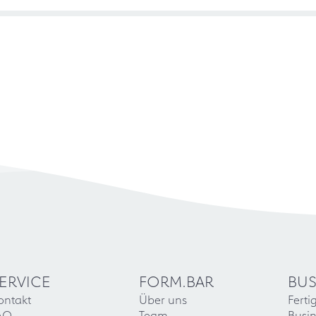
ERVICE
FORM.BAR
BUS
ontakt
Über uns
Ferti
AQ
Team
Busin