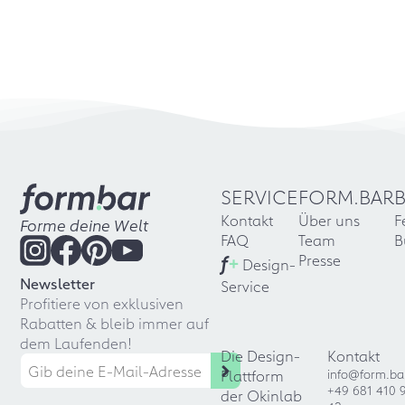
SERVICE
FORM.BAR
Kontakt
Über uns
F
Forme deine Welt
FAQ
Team
B
f
+
Presse
Design-
Newsletter
Service
Profitiere von exklusiven
Rabatten & bleib immer auf
dem Laufenden!
Die Design-
Kontakt
Plattform
info@form.ba
+49 681 410 
der Okinlab