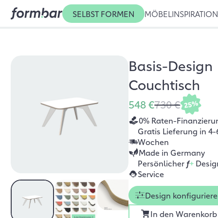
SELBST FORMEN
MÖBEL
INSPIRATIO
Basis-Design
Couchtisch
548 €
730 €
25%
0% Raten-Finanzieru
Gratis Lieferung in 4-
Wochen
Made in Germany
Persönlicher
f
+
Desig
Service
Design konfigurier
In den Warenkorb