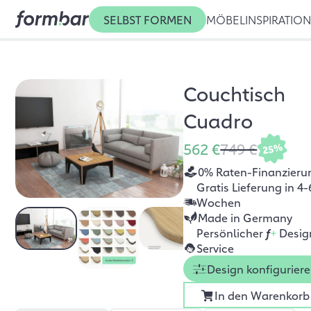
SELBST FORMEN
MÖBEL
INSPIRATIO
Couchtisch
Cuadro
562 €
749 €
25%
0% Raten-Finanzieru
Gratis Lieferung in 4-
Wochen
Made in Germany
Persönlicher
f
+
Desig
Service
Design konfigurier
In den Warenkorb