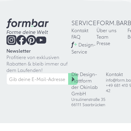
SERVICE
FORM.BAR
Kontakt
Über uns
F
Forme deine Welt
FAQ
Team
B
f
+
Presse
Design-
Newsletter
Service
Profitiere von exklusiven
Rabatten & bleib immer auf
dem Laufenden!
Die Design-
Kontakt
Plattform
info@form.ba
+49 681 410 
der Okinlab
42
GmbH
Ursulinenstraße 35
66111 Saarbrücken