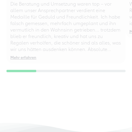
Die Beratung und Umsetzung waren top – vor
W
allem unser Ansprechpartner verdient eine
R
Medaille für Geduld und Freundlichkeit. Ich habe
w
falsch gemessen, mehrfach umgeplant und ihn
i
vermutlich in den Wahnsinn getrieben… trotzdem
M
blieb er freundlich, kreativ und hat uns zu
Regalen verholfen, die schöner sind als alles, was
wir uns hätten ausdenken können. Absolute
Empfehlung – auch für chaotische
Mehr erfahren
Perfektionisten!