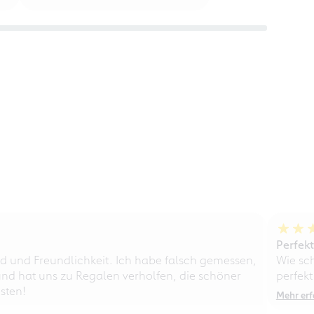
Perfek
d und Freundlichkeit. Ich habe falsch gemessen,
Wie sc
nd hat uns zu Regalen verholfen, die schöner
perfekt
sten!
Mehr erf