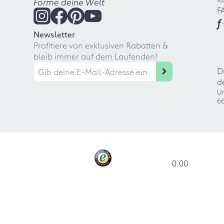
Forme deine Welt
F
f
Newsletter
Profitiere von exklusiven Rabatten &
bleib immer auf dem Laufenden!
D
d
Ur
66
0.00