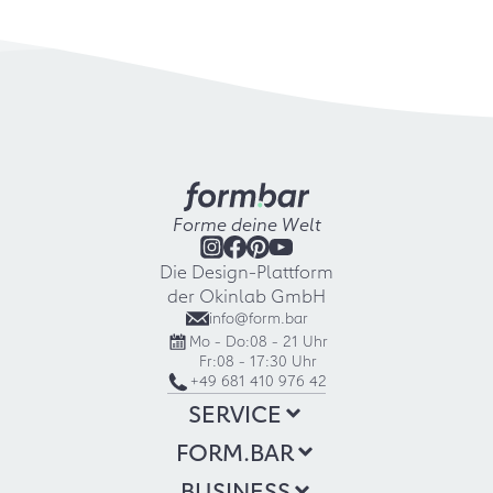
Forme deine Welt
Die Design-Plattform
der Okinlab GmbH
info@form.bar
Mo - Do:
08 - 21 Uhr
Fr:
08 - 17:30 Uhr
+49 681 410 976 42
SERVICE
FORM.BAR
BUSINESS