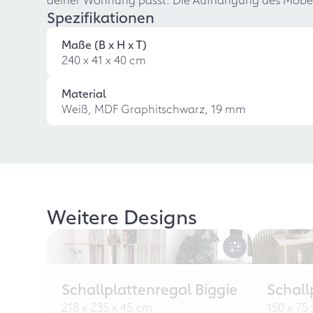
Spezifikationen
Maße (B x H x T)
240 x 41 x 40 cm
Material
Weiß, MDF Graphitschwarz, 19 mm
Weitere Designs
Schallplattenregal Biggie
Schall
218 x 235 x 45 cm
150 x 75