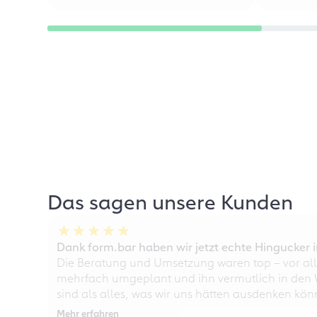
Das sagen unsere Kunden
Dank form.bar haben wir jetzt echte Hingucke
Die Beratung und Umsetzung waren top – vor all
mehrfach umgeplant und ihn vermutlich in den W
sind als alles, was wir uns hätten ausdenken kö
Mehr erfahren