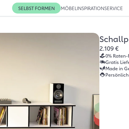
SELBST FORMEN
MÖBEL
INSPIRATION
SERVICE
Schallp
2.109 €
0% Raten-
Gratis Lie
Made in G
Persönlic