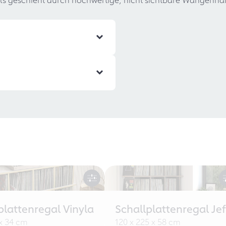
plattenregal Vinyla
Schallplattenregal Jef
 x 34 cm
120 x 225 x 58 cm