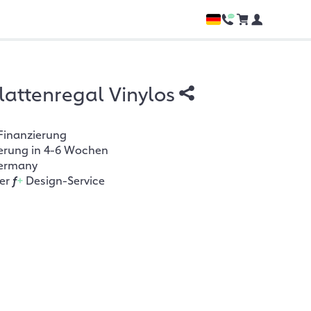
lattenregal Vinylos
Finanzierung
ferung in 4-6 Wochen
ermany
her
f
+
Design-Service