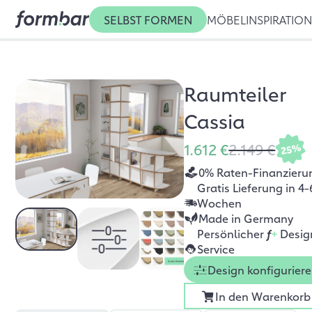
SELBST FORMEN
MÖBEL
INSPIRATIO
Raumteiler
Cassia
1.612 €
2.149 €
25%
0% Raten-Finanzieru
Gratis Lieferung in 4-
Wochen
Made in Germany
Persönlicher
f
+
Desig
Service
Design konfigurier
In den Warenkorb