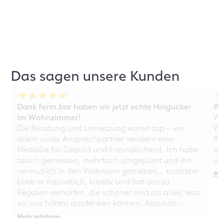
Das sagen unsere Kunden
Dank form.bar haben wir jetzt echte Hingucker
P
im Wohnzimmer!
W
Die Beratung und Umsetzung waren top – vor
W
allem unser Ansprechpartner verdient eine
R
Medaille für Geduld und Freundlichkeit. Ich habe
w
falsch gemessen, mehrfach umgeplant und ihn
i
vermutlich in den Wahnsinn getrieben… trotzdem
M
blieb er freundlich, kreativ und hat uns zu
Regalen verholfen, die schöner sind als alles, was
wir uns hätten ausdenken können. Absolute
Empfehlung – auch für chaotische
Mehr erfahren