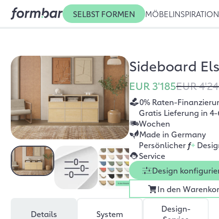
SELBST FORMEN
MÖBEL
INSPIRATIO
Sideboard El
EUR 3'185
EUR 4'2
0% Raten-Finanzieru
Gratis Lieferung in 4-
Wochen
Made in Germany
Persönlicher
f
+
Desig
Service
Design konfigurie
In den Warenko
Design-
Details
System