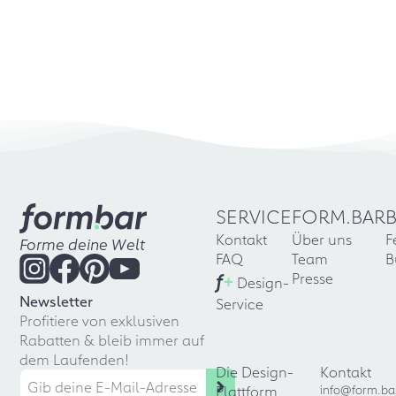
SERVICE
FORM.BAR
Kontakt
Über uns
F
Forme deine Welt
FAQ
Team
B
f
+
Presse
Design-
Newsletter
Service
Profitiere von exklusiven
Rabatten & bleib immer auf
dem Laufenden!
Die Design-
Kontakt
Plattform
info@form.ba