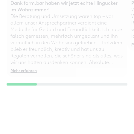
Dank form.bar haben wir jetzt echte Hingucker
P
im Wohnzimmer!
W
Die Beratung und Umsetzung waren top – vor
W
allem unser Ansprechpartner verdient eine
R
Medaille für Geduld und Freundlichkeit. Ich habe
w
falsch gemessen, mehrfach umgeplant und ihn
i
vermutlich in den Wahnsinn getrieben… trotzdem
M
blieb er freundlich, kreativ und hat uns zu
Regalen verholfen, die schöner sind als alles, was
wir uns hätten ausdenken können. Absolute
Empfehlung – auch für chaotische
Mehr erfahren
Perfektionisten!