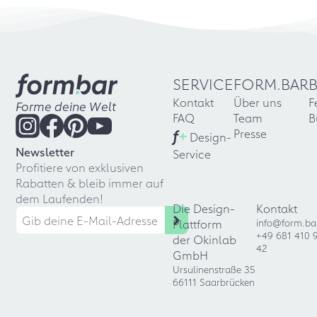
SERVICE
FORM.BAR
Kontakt
Über uns
F
Forme deine Welt
FAQ
Team
B
f
+
Presse
Design-
Newsletter
Service
Profitiere von exklusiven
Rabatten & bleib immer auf
dem Laufenden!
Die Design-
Kontakt
Plattform
info@form.ba
+49 681 410 
der Okinlab
42
GmbH
Ursulinenstraße 35
66111 Saarbrücken