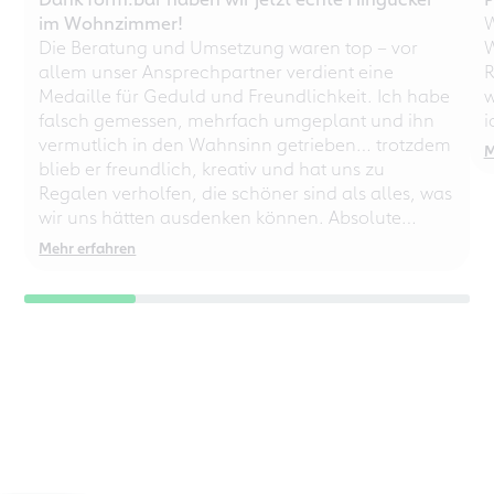
im Wohnzimmer!
W
Die Beratung und Umsetzung waren top – vor
W
allem unser Ansprechpartner verdient eine
R
Medaille für Geduld und Freundlichkeit. Ich habe
w
falsch gemessen, mehrfach umgeplant und ihn
i
vermutlich in den Wahnsinn getrieben… trotzdem
M
blieb er freundlich, kreativ und hat uns zu
Regalen verholfen, die schöner sind als alles, was
wir uns hätten ausdenken können. Absolute
Empfehlung – auch für chaotische
Mehr erfahren
Perfektionisten!