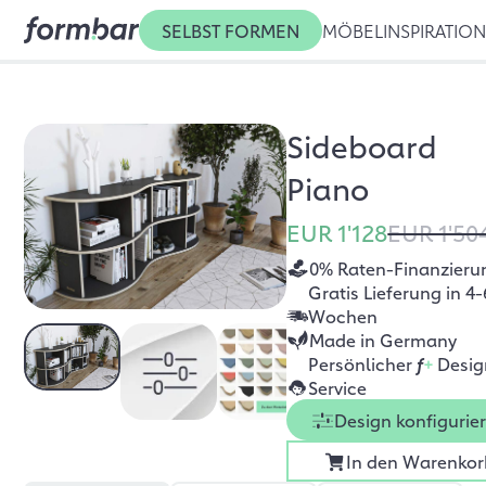
SELBST FORMEN
MÖBEL
INSPIRATIO
Sideboard
Piano
EUR 1'128
EUR 1'50
0% Raten-Finanzieru
Gratis Lieferung in 4-
Wochen
Made in Germany
Persönlicher
f
+
Desig
Service
Design konfigurie
In den Warenkor