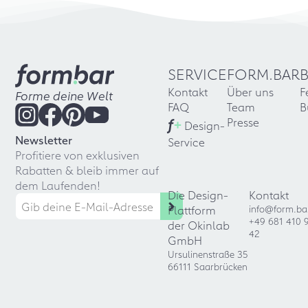
SERVICE
FORM.BAR
Kontakt
Über uns
F
Forme deine Welt
FAQ
Team
B
f
+
Presse
Design-
Newsletter
Service
Profitiere von exklusiven
Rabatten & bleib immer auf
dem Laufenden!
Die Design-
Kontakt
Plattform
info@form.ba
+49 681 410 
der Okinlab
42
GmbH
Ursulinenstraße 35
66111 Saarbrücken