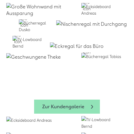
Selbst formen:
Zum Design
Planen lassen:
Business:
f
+
Service
form.bar
Business:
Zum Design-
form.bar
form.bar
Zur Kundengalerie