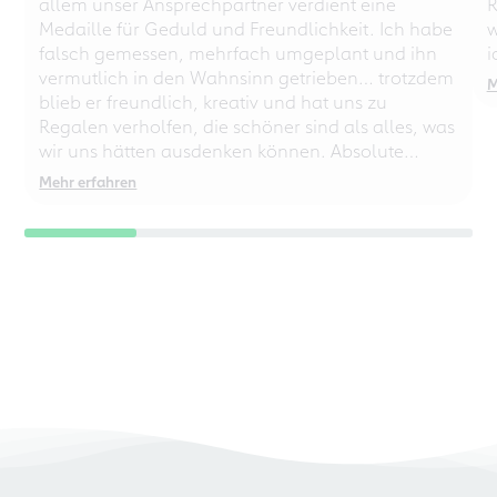
allem unser Ansprechpartner verdient eine
R
Medaille für Geduld und Freundlichkeit. Ich habe
w
falsch gemessen, mehrfach umgeplant und ihn
i
vermutlich in den Wahnsinn getrieben… trotzdem
M
blieb er freundlich, kreativ und hat uns zu
Regalen verholfen, die schöner sind als alles, was
wir uns hätten ausdenken können. Absolute
Empfehlung – auch für chaotische
Mehr erfahren
Perfektionisten!