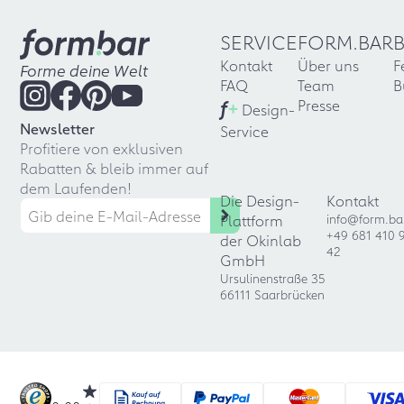
SERVICE
FORM.BAR
Kontakt
Über uns
F
Forme deine Welt
FAQ
Team
B
f
+
Presse
Design-
Newsletter
Service
Profitiere von exklusiven
Rabatten & bleib immer auf
dem Laufenden!
Die Design-
Kontakt
Plattform
info@form.ba
+49 681 410 
der Okinlab
42
GmbH
Ursulinenstraße 35
66111 Saarbrücken