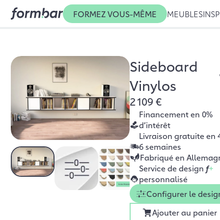
FORMEZ VOUS-MÊME
MEUBLES
INSP
Sideboard
Vinylos
2 109 €
Financement en 0%
d’intérêt
Livraison gratuite en 
6 semaines
Fabriqué en Allemag
Service de design
f
+
personnalisé
Configurer le desig
Ajouter au panier