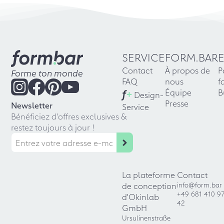
SERVICE
FORM.BAR
Contact
À propos de
P
Forme ton monde
FAQ
nous
f
f
+
Équipe
B
Design-
Presse
Newsletter
Service
Bénéficiez d'offres exclusives &
restez toujours à jour !
La plateforme
Contact
de conception
info@form.bar
+49 681 410 9
d'Okinlab
42
GmbH
Ursulinenstraße