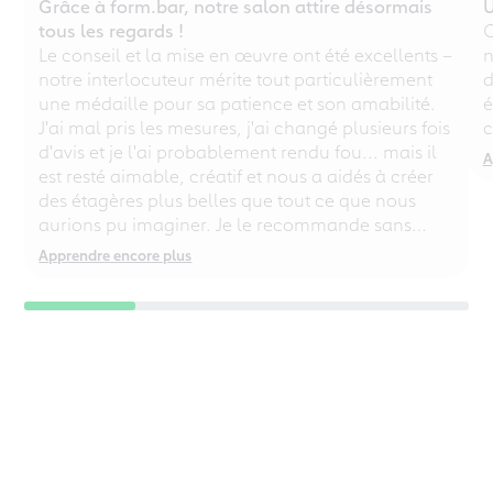
Grâce à form.bar, notre salon attire désormais
U
tous les regards !
C
Le conseil et la mise en œuvre ont été excellents –
n
notre interlocuteur mérite tout particulièrement
d
une médaille pour sa patience et son amabilité.
é
J'ai mal pris les mesures, j'ai changé plusieurs fois
c
d'avis et je l'ai probablement rendu fou... mais il
A
est resté aimable, créatif et nous a aidés à créer
des étagères plus belles que tout ce que nous
aurions pu imaginer. Je le recommande sans
réserve, même aux perfectionnistes chaotiques !
Apprendre encore plus