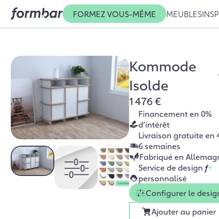
FORMEZ VOUS-MÊME
MEUBLES
INSP
Kommode
Isolde
1 476 €
Financement en 0%
d’intérêt
Livraison gratuite en 
6 semaines
Fabriqué en Allemag
Service de design
f
+
personnalisé
Configurer le desig
Ajouter au panier