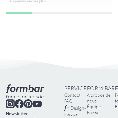
Apprendre encore plus
SERVICE
FORM.BAR
Contact
À propos de
P
Forme ton monde
FAQ
nous
f
f
+
Équipe
B
Design-
Presse
Newsletter
Service