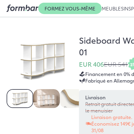
FORMEZ VOUS-MÊME
MEUBLES
INSP
Sideboard W
01
EUR 406
EUR 541
2
Financement en 0% d’
Fabriqué en Allemag
Livraison
Retrait gratuit direc
le menuisier
Livraison gratuite.
Économisez 149€ j
31/08