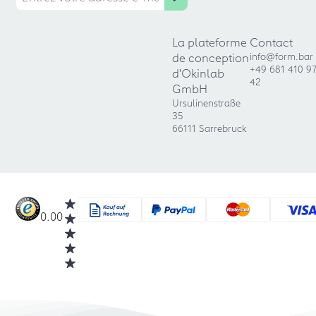
La plateforme
Contact
de conception
info@form.bar
+49 681 410 9
d'Okinlab
42
GmbH
Ursulinenstraße
35
66111 Sarrebruck
0.00