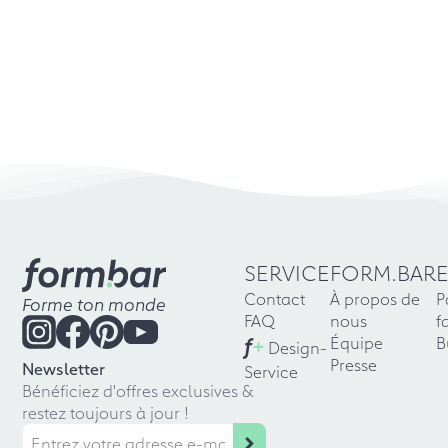
SERVICE
FORM.BAR
Contact
À propos de
P
Forme ton monde
FAQ
nous
f
f
+
Équipe
B
Design-
Presse
Newsletter
Service
Bénéficiez d'offres exclusives &
restez toujours à jour !