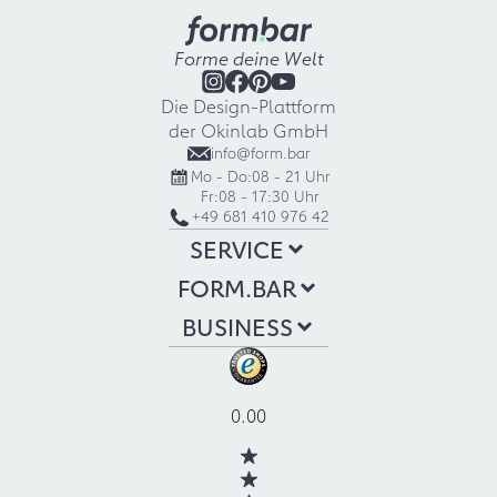
Forme deine Welt
Die Design-Plattform
der Okinlab GmbH
info@form.bar
Mo - Do:
08 - 21 Uhr
Fr:
08 - 17:30 Uhr
+49 681 410 976 42
SERVICE
FORM.BAR
BUSINESS
0.00