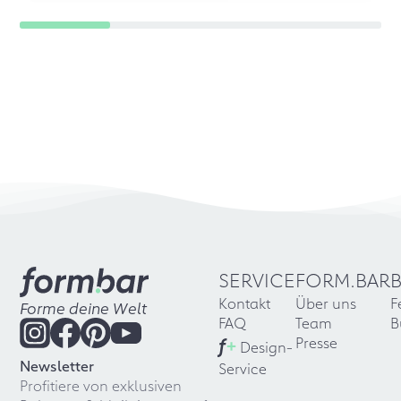
SERVICE
FORM.BAR
Kontakt
Über uns
F
Forme deine Welt
FAQ
Team
B
f
+
Presse
Design-
Newsletter
Service
Profitiere von exklusiven