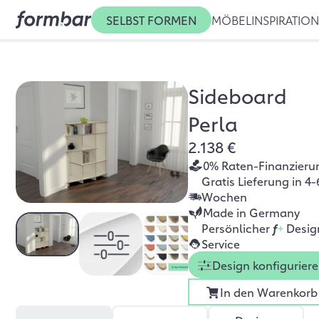
SELBST FORMEN
MÖBEL
INSPIRATIO
Sideboard
Perla
2.138 €
0% Raten-Finanzieru
Gratis Lieferung in 4-
Wochen
Made in Germany
Persönlicher
f
+
Desig
Service
Design konfigurier
In den Warenkorb