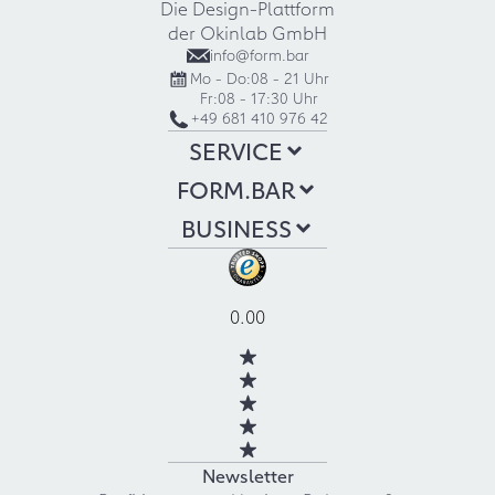
Die Design-Plattform
der Okinlab GmbH
info@form.bar
Mo - Do:
08 - 21 Uhr
Fr:
08 - 17:30 Uhr
+49 681 410 976 42
SERVICE
FORM.BAR
BUSINESS
0.00
Newsletter