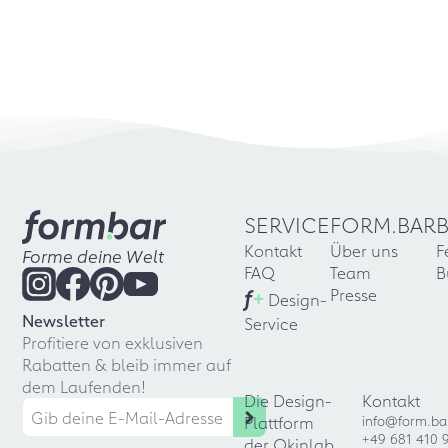
SERVICE
FORM.BAR
Kontakt
Über uns
F
Forme deine Welt
FAQ
Team
B
f
+
Presse
Design-
Newsletter
Service
Profitiere von exklusiven
Rabatten & bleib immer auf
dem Laufenden!
Die Design-
Kontakt
Plattform
info@form.ba
+49 681 410 
der Okinlab