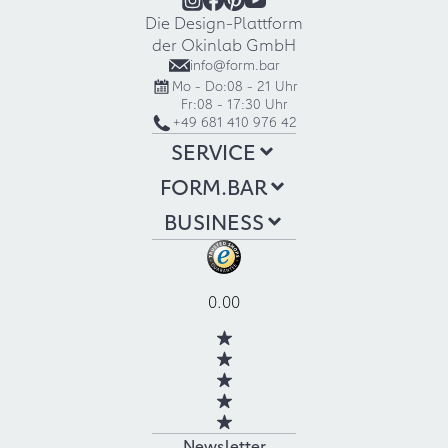
Die Design-Plattform
der Okinlab GmbH
info@form.bar
Mo - Do:
08 - 21 Uhr
Fr:
08 - 17:30 Uhr
+49 681 410 976 42
SERVICE
FORM.BAR
BUSINESS
0.00
Newsletter