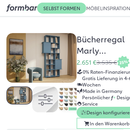
SELBST FORMEN
MÖBEL
INSPIRATIO
Bücherregal
Marly
Nebelblau
2.651 €
3.535 €
25%
0% Raten-Finanzieru
Gratis Lieferung in 4-
Wochen
Made in Germany
Persönlicher
f
+
Desig
Service
Design konfigurier
In den Warenkorb