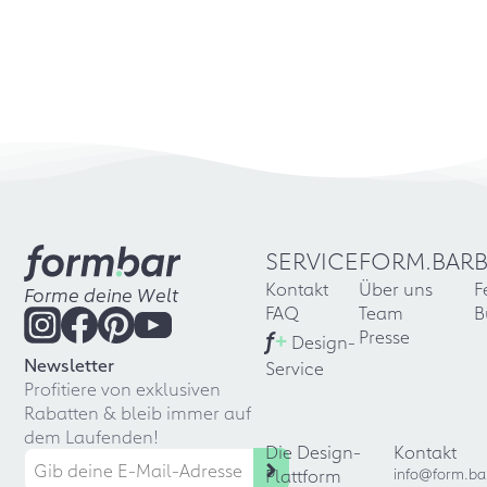
SERVICE
FORM.BAR
Kontakt
Über uns
F
Forme deine Welt
FAQ
Team
B
f
+
Presse
Design-
Newsletter
Service
Profitiere von exklusiven
Rabatten & bleib immer auf
dem Laufenden!
Die Design-
Kontakt
Plattform
info@form.ba