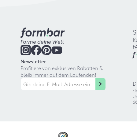
S
K
Forme deine Welt
F
f
Newsletter
Profitiere von exklusiven Rabatten &
bleib immer auf dem Laufenden!
D
d
Ur
66