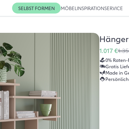
SELBST FORMEN
MÖBEL
INSPIRATION
SERVICE
Hängere
1.017 €
1.35
0% Raten-
Gratis Lie
Made in G
Persönlic