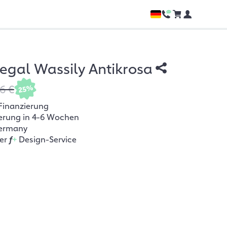
gal Wassily Antikrosa
6 €
25%
Finanzierung
ferung in 4-6 Wochen
ermany
her
f
+
Design-Service