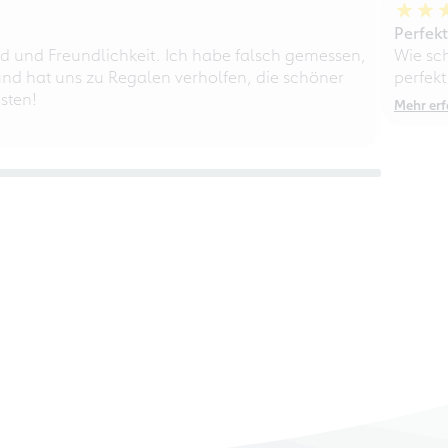
Perfek
d und Freundlichkeit. Ich habe falsch gemessen,
Wie sc
nd hat uns zu Regalen verholfen, die schöner
perfekt
sten!
Mehr erf