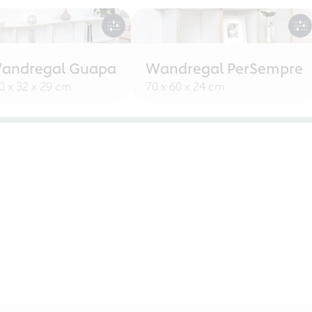
andregal Guapa
Wandregal PerSempre
0 x 32 x 29 cm
70 x 60 x 24 cm