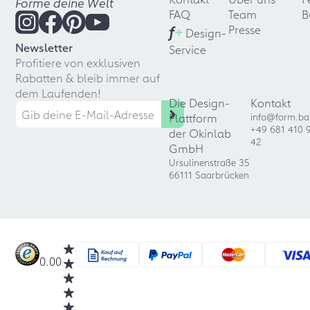
Forme deine Welt
FAQ
Team
B
f
+
Presse
Design-
Newsletter
Service
Profitiere von exklusiven
Rabatten & bleib immer auf
dem Laufenden!
Die Design-
Kontakt
Plattform
info@form.ba
+49 681 410 
der Okinlab
42
GmbH
Ursulinenstraße 35
66111 Saarbrücken
0.00