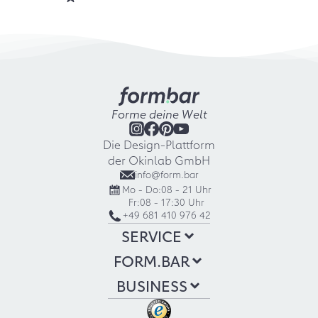
Forme deine Welt
Die Design-Plattform
der Okinlab GmbH
info@form.bar
Mo - Do:
08 - 21 Uhr
Fr:
08 - 17:30 Uhr
+49 681 410 976 42
SERVICE
FORM.BAR
BUSINESS