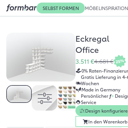
SELBST FORMEN
MÖBEL
INSPIRATIO
Eckregal
Office
3.511 €
4.681 €
25%
0% Raten-Finanzieru
Gratis Lieferung in 4-
Wochen
Made in Germany
Persönlicher
f
+
Desig
Service
Design konfigurier
In den Warenkorb