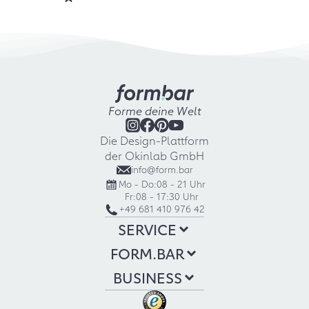
Forme deine Welt
Die Design-Plattform
der Okinlab GmbH
info@form.bar
Mo - Do:
08 - 21 Uhr
Fr:
08 - 17:30 Uhr
+49 681 410 976 42
SERVICE
FORM.BAR
BUSINESS