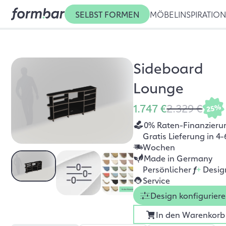
SELBST FORMEN
MÖBEL
INSPIRATIO
Sideboard
Lounge
1.747 €
2.329 €
25%
0% Raten-Finanzieru
Gratis Lieferung in 4-
Wochen
Made in Germany
Persönlicher
f
+
Desig
Service
Design konfigurier
In den Warenkorb