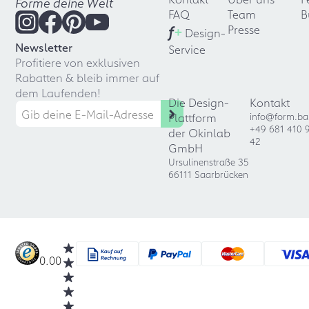
Forme deine Welt
FAQ
Team
B
f
+
Presse
Design-
Newsletter
Service
Profitiere von exklusiven
Rabatten & bleib immer auf
dem Laufenden!
Die Design-
Kontakt
Plattform
info@form.ba
+49 681 410 
der Okinlab
42
GmbH
Ursulinenstraße 35
66111 Saarbrücken
0.00