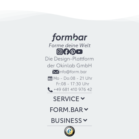
Forme deine Welt
Die Design-Plattform
der Okinlab GmbH
info@form.bar
Mo - Do:
08 - 21 Uhr
Fr:
08 - 17:30 Uhr
+49 681 410 976 42
SERVICE
FORM.BAR
BUSINESS