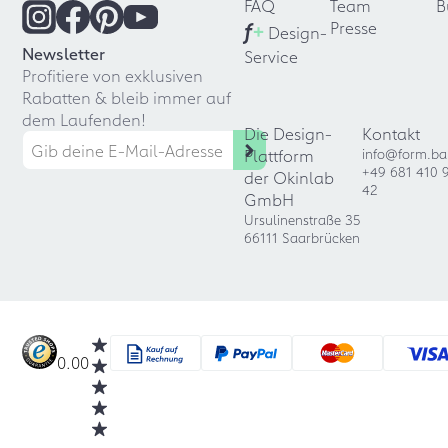
FAQ
Team
B
f
+
Presse
Design-
Newsletter
Service
Profitiere von exklusiven
Rabatten & bleib immer auf
dem Laufenden!
Die Design-
Kontakt
Plattform
info@form.ba
+49 681 410 
der Okinlab
42
GmbH
Ursulinenstraße 35
66111 Saarbrücken
0.00