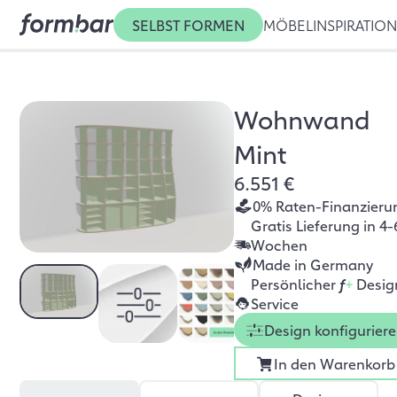
SELBST FORMEN
MÖBEL
INSPIRATIO
Wohnwand
Mint
6.551 €
0% Raten-Finanzieru
Gratis Lieferung in 4-
Wochen
Made in Germany
Persönlicher
f
+
Desig
Service
Design konfigurier
In den Warenkorb