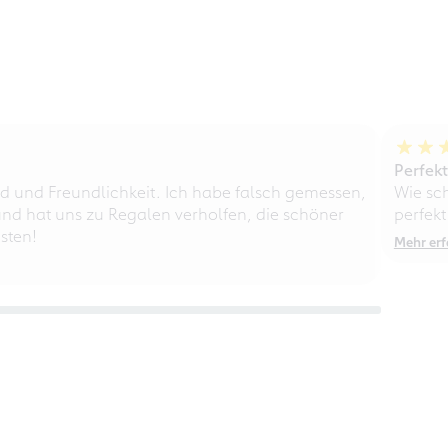
Perfek
d und Freundlichkeit. Ich habe falsch gemessen,
Wie sc
nd hat uns zu Regalen verholfen, die schöner
perfekt
sten!
Mehr erf