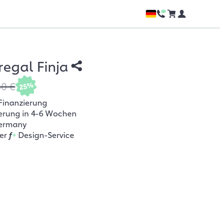
egal Finja
50 €
25%
Finanzierung
ferung in 4-6 Wochen
ermany
her
f
+
Design-Service