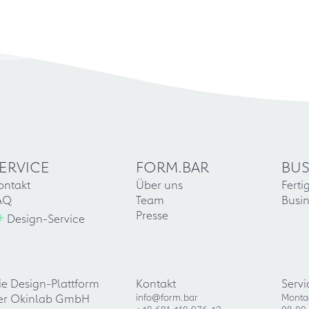
ERVICE
FORM.BAR
BUS
ontakt
Über uns
Ferti
AQ
Team
Busin
+
Presse
Design-Service
ie Design-Plattform
Kontakt
Servi
er Okinlab GmbH
info@form.bar
Monta
+49 681 410 976 42
08:00 