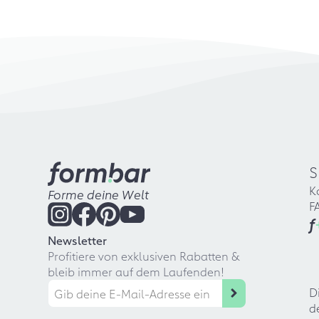
S
K
Forme deine Welt
F
f
Newsletter
Profitiere von exklusiven Rabatten &
bleib immer auf dem Laufenden!
D
d