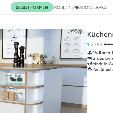
SELBST FORMEN
MÖBEL
INSPIRATION
SERVICE
Küchenr
1.238 €
1.6
0% Raten-
Gratis Lie
Made in G
Persönlic