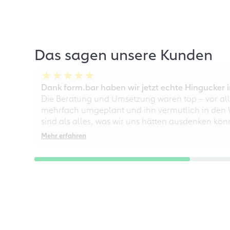
Das sagen unsere Kunden
Dank form.bar haben wir jetzt echte Hingucke
Die Beratung und Umsetzung waren top – vor all
mehrfach umgeplant und ihn vermutlich in den W
sind als alles, was wir uns hätten ausdenken kö
Mehr erfahren