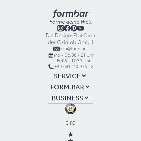
Forme deine Welt
Die Design-Plattform
der Okinlab GmbH
info@form.bar
Mo - Do:
08 - 21 Uhr
Fr:
08 - 17:30 Uhr
+49 681 410 976 42
SERVICE
FORM.BAR
BUSINESS
0.00