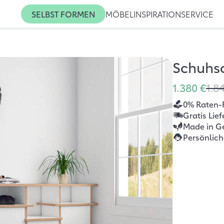
SELBST FORMEN
MÖBEL
INSPIRATION
SERVICE
Schuhs
1.380 €
1.8
0% Raten-
Gratis Lie
Made in G
Persönlic