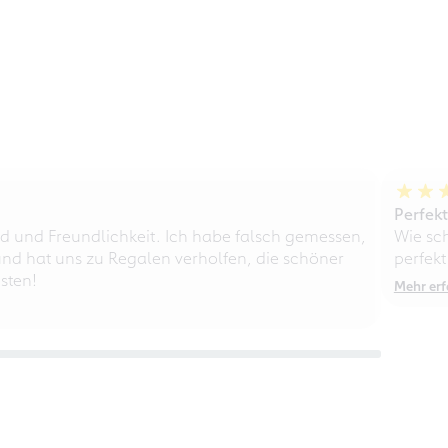
Perfek
d und Freundlichkeit. Ich habe falsch gemessen,
Wie sc
nd hat uns zu Regalen verholfen, die schöner
perfekt
sten!
Mehr erf