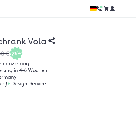
chrank Vola
40 €
25%
Finanzierung
ferung in 4-6 Wochen
ermany
her
f
+
Design-Service