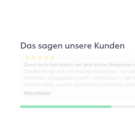
Das sagen unsere Kunden
Dank form.bar haben wir jetzt echte Hingucke
Die Beratung und Umsetzung waren top – vor all
mehrfach umgeplant und ihn vermutlich in den W
sind als alles, was wir uns hätten ausdenken kö
Mehr erfahren