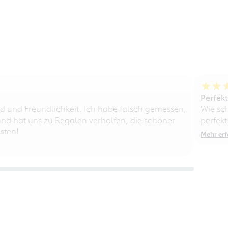
Perfek
d und Freundlichkeit. Ich habe falsch gemessen,
Wie sc
nd hat uns zu Regalen verholfen, die schöner
perfekt
sten!
Mehr erf