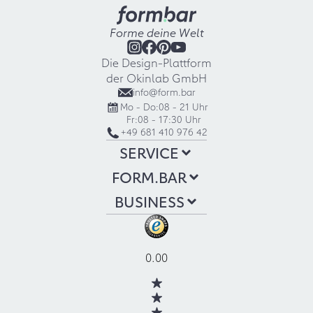
Forme deine Welt
Die Design-Plattform
der Okinlab GmbH
info@form.bar
Mo - Do:
08 - 21 Uhr
Fr:
08 - 17:30 Uhr
+49 681 410 976 42
SERVICE
FORM.BAR
BUSINESS
0.00