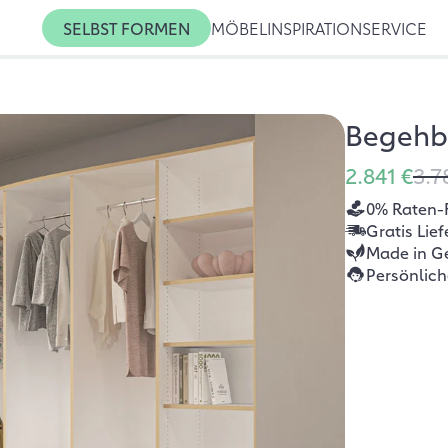
SELBST FORMEN
MÖBEL
INSPIRATION
SERVICE
Begehba
2.841 €
3.7
0% Raten-
Gratis Lie
Made in G
Persönlic