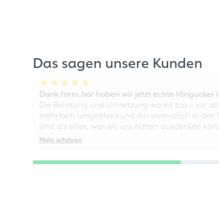
Das sagen unsere Kunden
Dank form.bar haben wir jetzt echte Hingucke
Die Beratung und Umsetzung waren top – vor all
mehrfach umgeplant und ihn vermutlich in den W
sind als alles, was wir uns hätten ausdenken kö
Mehr erfahren