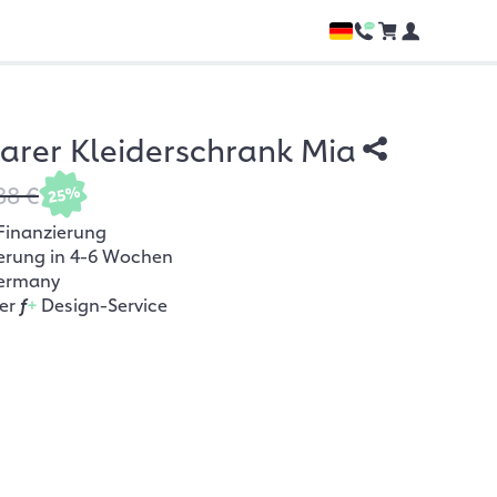
rer Kleiderschrank Mia
88 €
25%
Finanzierung
ferung in 4-6 Wochen
ermany
her
f
+
Design-Service