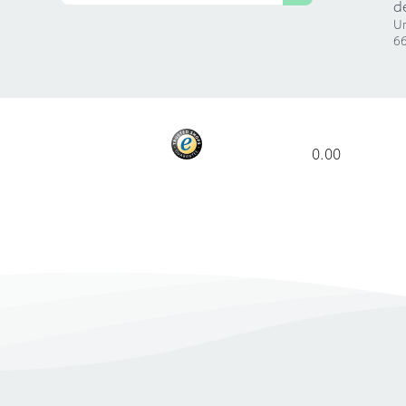
d
Ur
66
0.00