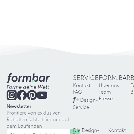
SERVICE
FORM.BAR
Kontakt
Über uns
F
Forme deine Welt
FAQ
Team
B
f
+
Presse
Design-
Newsletter
Service
Profitiere von exklusiven
Rabatten & bleib immer auf
dem Laufenden!
Die Design-
Kontakt