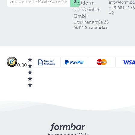
Plattform
info@form.ba
+49 681 410 
der Okinlab
42
GmbH
Ursulinenstraße 35
66111 Saarbrücken
0.00
Forme deine Welt