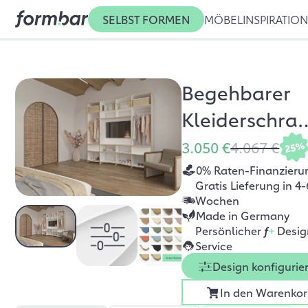
SELBST FORMEN
MÖBEL
INSPIRATIO
Begehbarer
Kleiderschra
Ella
3.050 €
4.067 €
25%
0% Raten-Finanzieru
Gratis Lieferung in 4-
Wochen
Made in Germany
Persönlicher
f
+
Desig
Service
Design konfigurie
In den Warenko