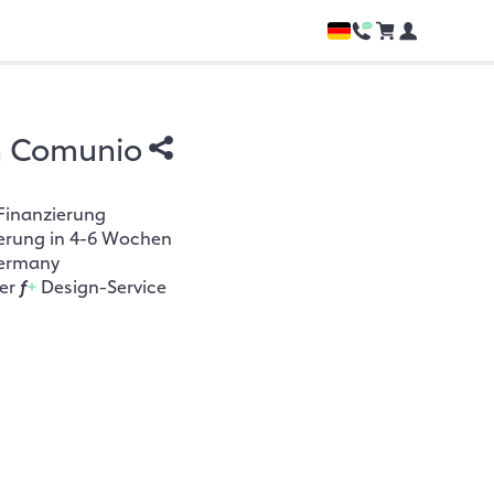
h Comunio
Finanzierung
ferung in 4-6 Wochen
ermany
her
f
+
Design-Service