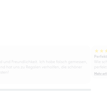
Perfek
d und Freundlichkeit. Ich habe falsch gemessen,
Wie sc
nd hat uns zu Regalen verholfen, die schöner
perfekt
sten!
Mehr erf