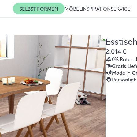
SELBST FORMEN
MÖBEL
INSPIRATION
SERVICE
Esstisc
2.014 €
0% Raten-
Gratis Lie
Made in G
Persönlic