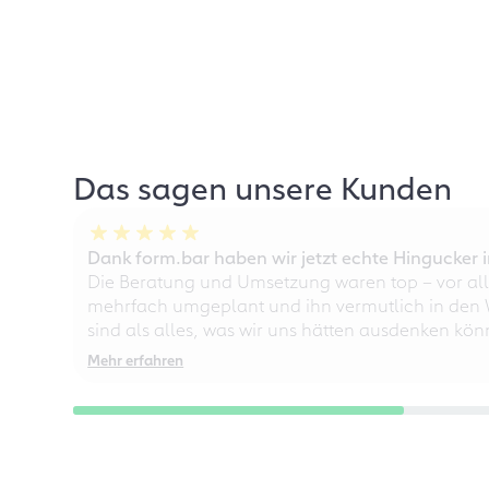
Das sagen unsere Kunden
Dank form.bar haben wir jetzt echte Hingucke
Die Beratung und Umsetzung waren top – vor all
mehrfach umgeplant und ihn vermutlich in den W
sind als alles, was wir uns hätten ausdenken kö
Mehr erfahren