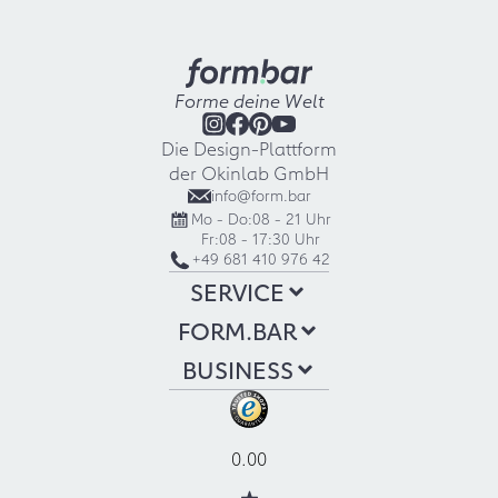
Forme deine Welt
Die Design-Plattform
der Okinlab GmbH
info@form.bar
Mo - Do:
08 - 21 Uhr
Fr:
08 - 17:30 Uhr
+49 681 410 976 42
SERVICE
FORM.BAR
BUSINESS
0.00