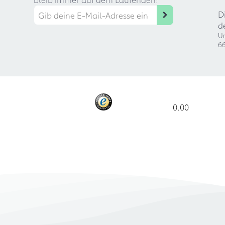
D
d
Ur
66
0.00