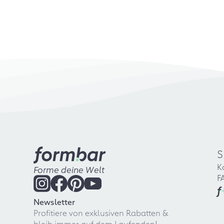
S
K
Forme deine Welt
F
f
Newsletter
Profitiere von exklusiven Rabatten &
bleib immer auf dem Laufenden!