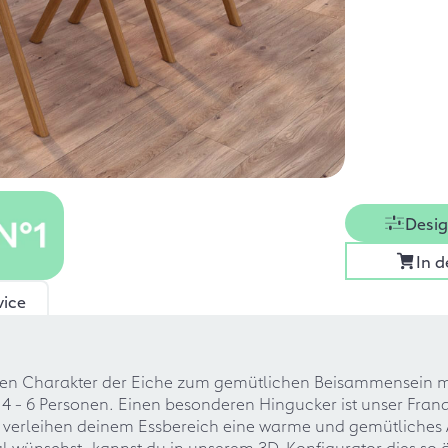
Desig
In 
vice
gen Charakter der Eiche zum gemütlichen Beisammensein mit
 4 - 6 Personen. Einen besonderen Hingucker ist unser Frana-
e verleihen deinem Essbereich eine warme und gemütliches
l wünschst, kannst du in unserem 3D-Konfigurator dies so ä