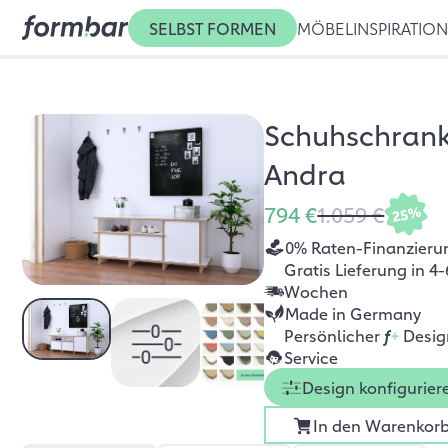
SELBST FORMEN
MÖBEL
INSPIRATIO
Schuhschran
Andra
794 €
1.059 €
25%
0% Raten-Finanzieru
Gratis Lieferung in 4-
Wochen
Made in Germany
Persönlicher
f
+
Desig
Service
Design konfigurier
In den Warenkor