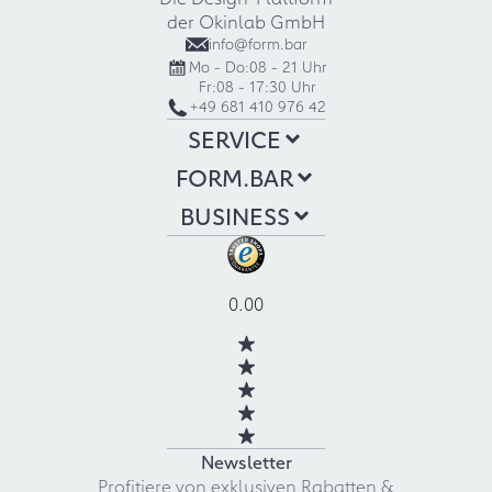
der Okinlab GmbH
info@form.bar
Mo - Do:
08 - 21 Uhr
Fr:
08 - 17:30 Uhr
+49 681 410 976 42
SERVICE
FORM.BAR
BUSINESS
0.00
Newsletter
Profitiere von exklusiven Rabatten &