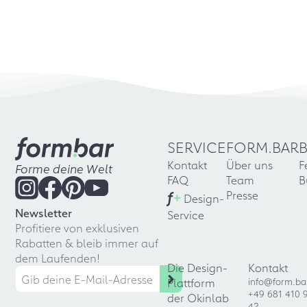
SERVICE
FORM.BAR
Kontakt
Über uns
F
Forme deine Welt
FAQ
Team
B
f
+
Presse
Design-
Newsletter
Service
Profitiere von exklusiven
Rabatten & bleib immer auf
dem Laufenden!
Die Design-
Kontakt
Plattform
info@form.ba
+49 681 410 
der Okinlab
42