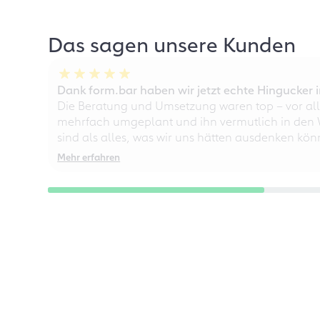
Das sagen unsere Kunden
Dank form.bar haben wir jetzt echte Hingucke
Die Beratung und Umsetzung waren top – vor all
mehrfach umgeplant und ihn vermutlich in den W
sind als alles, was wir uns hätten ausdenken kö
Mehr erfahren