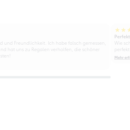
Perfek
d und Freundlichkeit. Ich habe falsch gemessen,
Wie sc
nd hat uns zu Regalen verholfen, die schöner
perfekt
sten!
Mehr erf