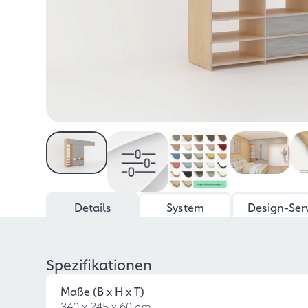
Details
System
Design-Ser
Spezifikationen
Maße (B x H x T)
340 x 245 x 60 cm