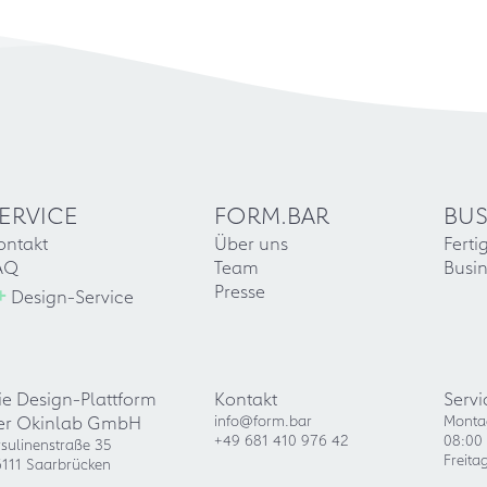
ERVICE
FORM.BAR
BUS
ontakt
Über uns
Ferti
AQ
Team
Busin
+
Presse
Design-Service
ie Design-Plattform
Kontakt
Servi
er Okinlab GmbH
info@form.bar
Monta
+49 681 410 976 42
08:00 
sulinenstraße 35
Freita
111 Saarbrücken