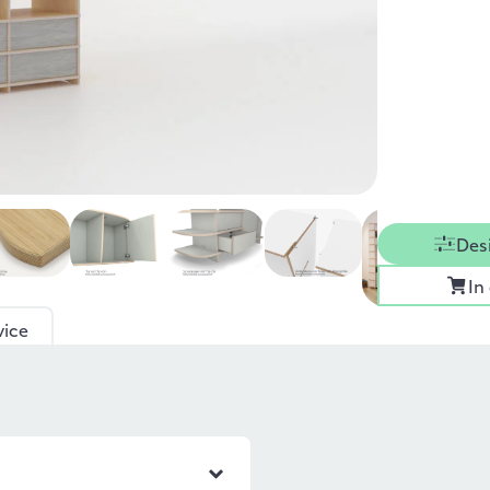
Des
In
vice