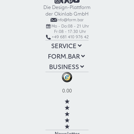
Die Design-Plattform
der Okinlab GmbH
info@form.bar
Mo - Do:
08 - 21 Uhr
Fr:
08 - 17:30 Uhr
+49 681 410 976 42
SERVICE
FORM.BAR
BUSINESS
0.00
Newsletter