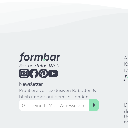
S
K
Forme deine Welt
F
f
Newsletter
Profitiere von exklusiven Rabatten &
bleib immer auf dem Laufenden!
D
d
Ur
66