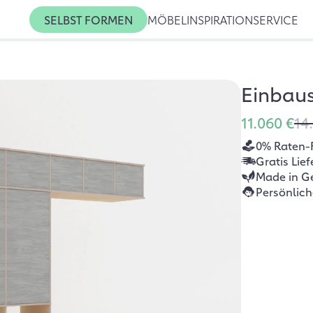
SELBST FORMEN
MÖBEL
INSPIRATION
SERVICE
Einbaus
11.060 €
14
0% Raten-
Gratis Lie
Made in G
Persönlic