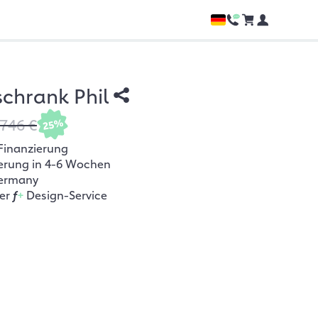
chrank Phil
.746 €
25%
Finanzierung
ferung in 4-6 Wochen
ermany
her
f
+
Design-Service