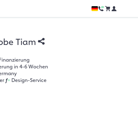
obe Tiam
Finanzierung
ferung in 4-6 Wochen
ermany
her
f
+
Design-Service