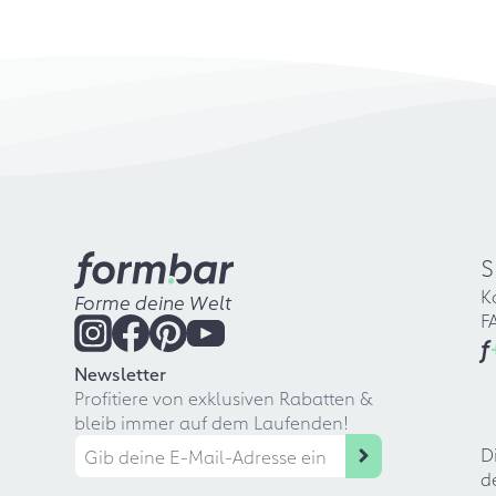
S
K
Forme deine Welt
F
f
Newsletter
Profitiere von exklusiven Rabatten &
bleib immer auf dem Laufenden!
D
d