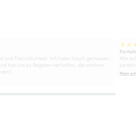
Perfek
d und Freundlichkeit. Ich habe falsch gemessen,
Wie sc
nd hat uns zu Regalen verholfen, die schöner
perfekt
sten!
Mehr erf