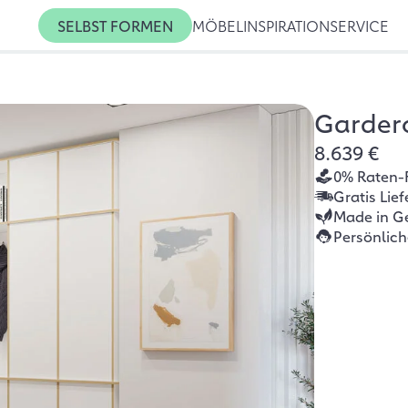
SELBST FORMEN
MÖBEL
INSPIRATION
SERVICE
Garder
8.639 €
0% Raten-
Gratis Lie
Made in G
Persönlic