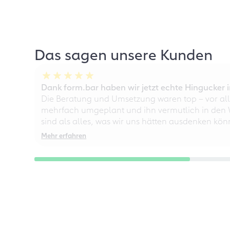
Das sagen unsere Kunden
Dank form.bar haben wir jetzt echte Hingucke
Die Beratung und Umsetzung waren top – vor all
mehrfach umgeplant und ihn vermutlich in den W
sind als alles, was wir uns hätten ausdenken kö
Mehr erfahren