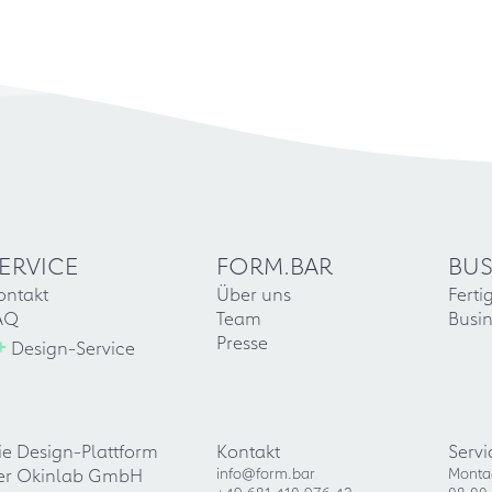
ERVICE
FORM.BAR
BUS
ontakt
Über uns
Ferti
AQ
Team
Busin
+
Presse
Design-Service
ie Design-Plattform
Kontakt
Servi
er Okinlab GmbH
info@form.bar
Monta
+49 681 410 976 42
08:00 