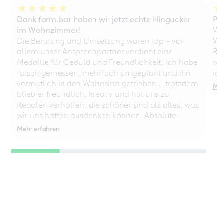
Dank form.bar haben wir jetzt echte Hingucker
P
im Wohnzimmer!
W
Die Beratung und Umsetzung waren top – vor
W
allem unser Ansprechpartner verdient eine
R
Medaille für Geduld und Freundlichkeit. Ich habe
w
falsch gemessen, mehrfach umgeplant und ihn
i
vermutlich in den Wahnsinn getrieben… trotzdem
M
blieb er freundlich, kreativ und hat uns zu
Regalen verholfen, die schöner sind als alles, was
wir uns hätten ausdenken können. Absolute
Empfehlung – auch für chaotische
Mehr erfahren
Perfektionisten!