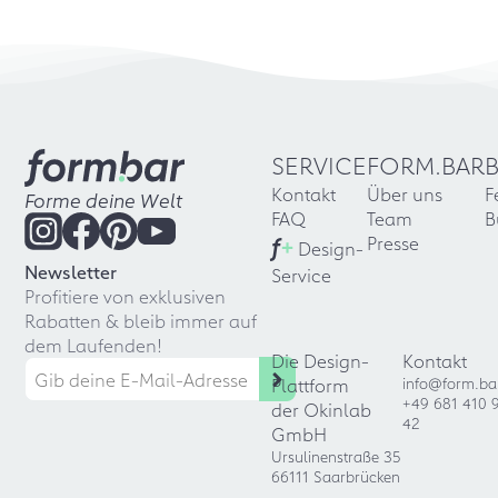
SERVICE
FORM.BAR
Kontakt
Über uns
F
Forme deine Welt
FAQ
Team
B
f
+
Presse
Design-
Newsletter
Service
Profitiere von exklusiven
Rabatten & bleib immer auf
dem Laufenden!
Die Design-
Kontakt
Plattform
info@form.ba
+49 681 410 
der Okinlab
42
GmbH
Ursulinenstraße 35
66111 Saarbrücken