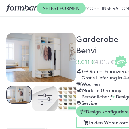
SELBST FORMEN
MÖBEL
INSPIRATIO
Garderobe
Benvi
3.011 €
4.015 €
25%
0% Raten-Finanzieru
Gratis Lieferung in 4-
Wochen
Made in Germany
Persönlicher
f
+
Desig
Service
Design konfigurier
In den Warenkorb