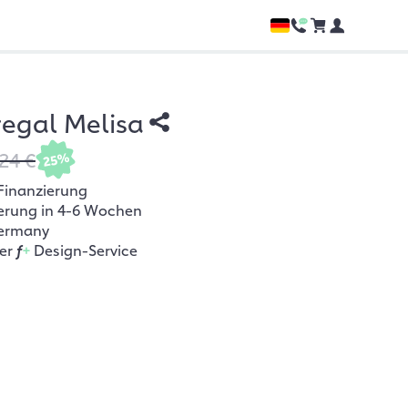
egal Melisa
24 €
25%
Finanzierung
ferung in 4-6 Wochen
ermany
her
f
+
Design-Service