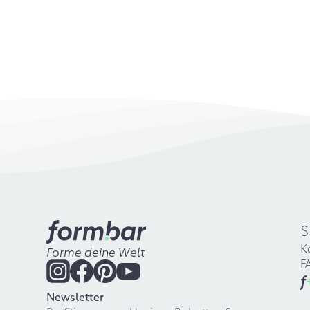
S
K
Forme deine Welt
F
f
Newsletter