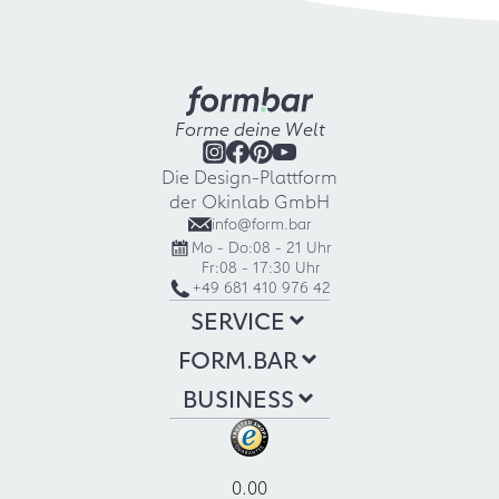
Forme deine Welt
Die Design-Plattform
der Okinlab GmbH
info@form.bar
Mo - Do:
08 - 21 Uhr
Fr:
08 - 17:30 Uhr
+49 681 410 976 42
SERVICE
FORM.BAR
BUSINESS
0.00