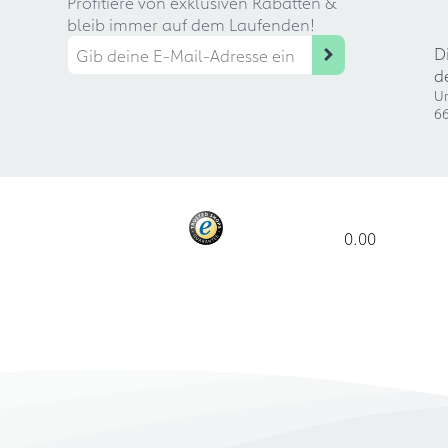
Profitiere von exklusiven Rabatten &
bleib immer auf dem Laufenden!
D
d
Ur
66
0.00