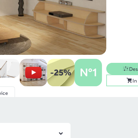
Des
In
vice