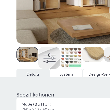
Details
System
Design-Ser
Spezifikationen
Maße (B x H x T)
250 x 240 x 50 cm