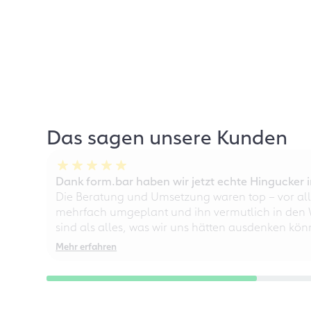
Das sagen unsere Kunden
Dank form.bar haben wir jetzt echte Hingucke
Die Beratung und Umsetzung waren top – vor all
mehrfach umgeplant und ihn vermutlich in den W
sind als alles, was wir uns hätten ausdenken kö
Mehr erfahren