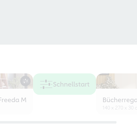
Schnellstart
Freeda M
Bücherrega
140 x 270 x 30