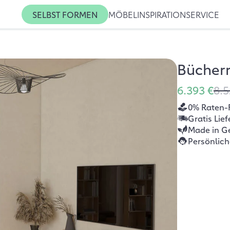
SELBST FORMEN
MÖBEL
INSPIRATION
SERVICE
Bücherr
6.393 €
8.5
0% Raten-
Gratis Lie
Made in G
Persönlic