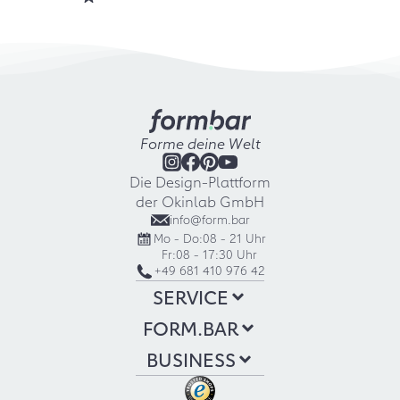
Forme deine Welt
Die Design-Plattform
der Okinlab GmbH
info@form.bar
Mo - Do:
08 - 21 Uhr
Fr:
08 - 17:30 Uhr
+49 681 410 976 42
SERVICE
FORM.BAR
BUSINESS