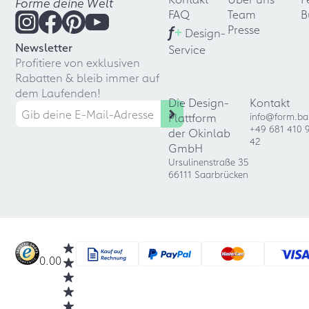
Forme deine Welt
FAQ
Team
B
f
+
Presse
Design-
Newsletter
Service
Profitiere von exklusiven
Rabatten & bleib immer auf
dem Laufenden!
Die Design-
Kontakt
Plattform
info@form.ba
+49 681 410 
der Okinlab
42
GmbH
Ursulinenstraße 35
66111 Saarbrücken
0.00