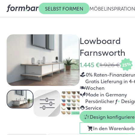
SELBST FORMEN
MÖBEL
INSPIRATIO
Lowboard
Farnsworth
1.445 €
1.926 €
25%
0% Raten-Finanzieru
Gratis Lieferung in 4-
Wochen
Made in Germany
Persönlicher
f
+
Desig
Service
Design konfigurier
In den Warenkorb