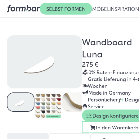
SELBST FORMEN
MÖBEL
INSPIRATIO
Wandboard
Luna
275 €
0% Raten-Finanzieru
Gratis Lieferung in 4-
Wochen
Made in Germany
Persönlicher
f
+
Desig
Service
Design konfigurier
In den Warenkorb