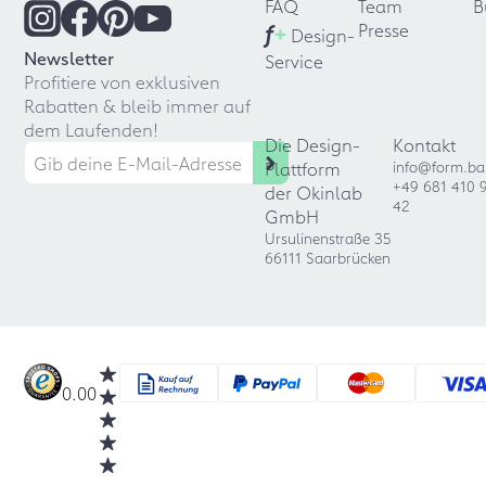
FAQ
Team
B
f
+
Presse
Design-
Newsletter
Service
Profitiere von exklusiven
Rabatten & bleib immer auf
dem Laufenden!
Die Design-
Kontakt
Plattform
info@form.ba
+49 681 410 
der Okinlab
42
GmbH
Ursulinenstraße 35
66111 Saarbrücken
0.00