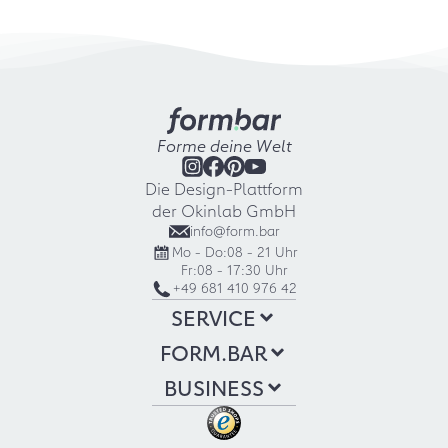
Forme deine Welt
Die Design-Plattform
der Okinlab GmbH
info@form.bar
Mo - Do:
08 - 21 Uhr
Fr:
08 - 17:30 Uhr
+49 681 410 976 42
SERVICE
FORM.BAR
BUSINESS