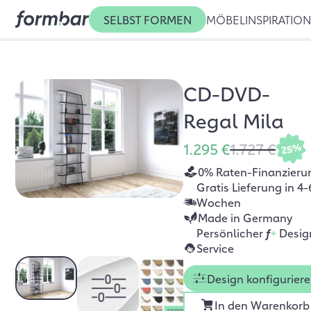
SELBST FORMEN
MÖBEL
INSPIRATIO
CD-DVD-
Regal Mila
1.295 €
1.727 €
25%
0% Raten-Finanzieru
Gratis Lieferung in 4-
Wochen
Made in Germany
Persönlicher
f
+
Desig
Service
Design konfigurier
In den Warenkorb