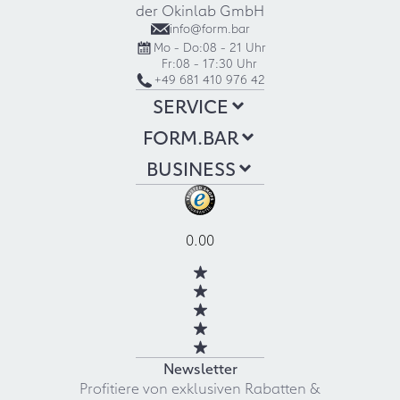
der Okinlab GmbH
info@form.bar
Mo - Do:
08 - 21 Uhr
Fr:
08 - 17:30 Uhr
+49 681 410 976 42
SERVICE
FORM.BAR
BUSINESS
0.00
Newsletter
Profitiere von exklusiven Rabatten &