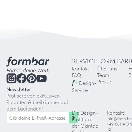
SERVICE
FORM.BAR
Kontakt
Über uns
F
Forme deine Welt
FAQ
Team
B
f
+
Presse
Design-
Newsletter
Service
Profitiere von exklusiven
Rabatten & bleib immer auf
dem Laufenden!
Die Design-
Kontakt
Plattform
info@form.ba
+49 681 410 
der Okinlab
42