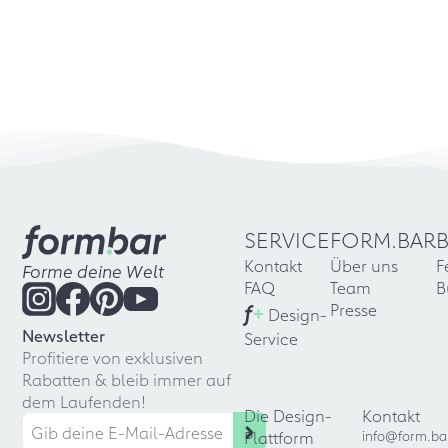
SERVICE
FORM.BAR
Kontakt
Über uns
F
Forme deine Welt
FAQ
Team
B
f
+
Presse
Design-
Newsletter
Service
Profitiere von exklusiven
Rabatten & bleib immer auf
dem Laufenden!
Die Design-
Kontakt
Plattform
info@form.ba