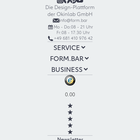
Die Design-Plattform
der Okinlab GmbH
info@form.bar
Mo - Do:
08 - 21 Uhr
Fr:
08 - 17:30 Uhr
+49 681 410 976 42
SERVICE
FORM.BAR
BUSINESS
0.00
Newsletter