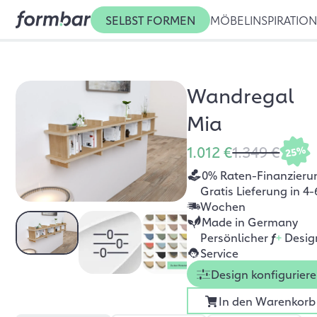
SELBST FORMEN
MÖBEL
INSPIRATIO
Wandregal
Mia
1.012 €
1.349 €
25%
0% Raten-Finanzieru
Gratis Lieferung in 4-
Wochen
Made in Germany
Persönlicher
f
+
Desig
Service
Design konfigurier
In den Warenkorb