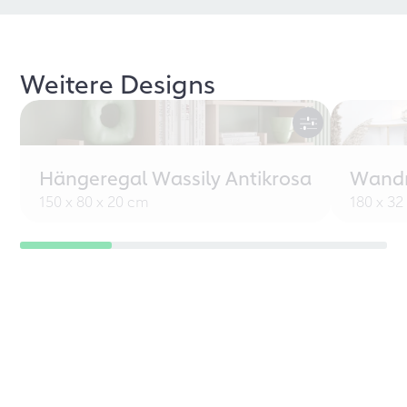
Weitere Designs
Hängeregal Wassily Antikrosa
Wandr
150 x 80 x 20 cm
180 x 32