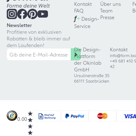
Kontakt
Über uns
F
Forme deine Welt
FAQ
Team
B
f
+
Presse
Design-
Newsletter
Service
Profitiere von exklusiven
Rabatten & bleib immer auf
dem Laufenden!
Die Design-
Kontakt
Plattform
info@form.ba
+49 681 410 
der Okinlab
42
GmbH
Ursulinenstraße 35
66111 Saarbrücken
0.00