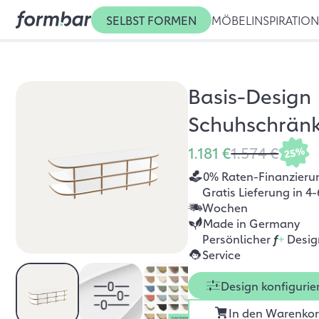
SELBST FORMEN
MÖBEL
INSPIRATIO
Basis-Design
Schuhschrän
1.181 €
1.574 €
25%
0% Raten-Finanzieru
Gratis Lieferung in 4-
Wochen
Made in Germany
Persönlicher
f
+
Desig
Service
Design konfigurie
In den Warenko