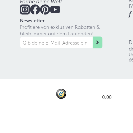
Forme deine Welt
F
f
Newsletter
Profitiere von exklusiven Rabatten &
bleib immer auf dem Laufenden!
D
d
Ur
66
0.00