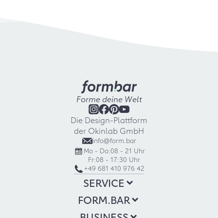
Forme deine Welt
Die Design-Plattform
der Okinlab GmbH
info@form.bar
Mo - Do:
08 - 21 Uhr
Fr:
08 - 17:30 Uhr
+49 681 410 976 42
SERVICE
FORM.BAR
BUSINESS