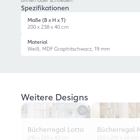
Spezifikationen
Maße (B x H x T)
200 x 238 x 40 cm
Material
Weiß, MDF Graphitschwarz, 19 mm
Weitere Designs
Bücherregal Lotta
Bücherregal 
240 x 200 x 43 cm
250 x 240 x 50 cm