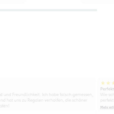
Perfek
d und Freundlichkeit. Ich habe falsch gemessen,
Wie sc
nd hat uns zu Regalen verholfen, die schöner
perfekt
sten!
Mehr erf