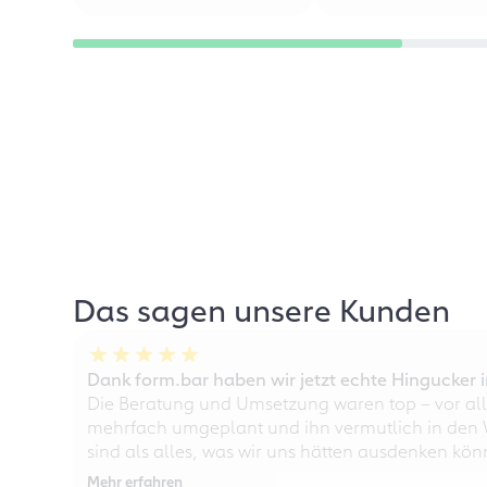
Das sagen unsere Kunden
Dank form.bar haben wir jetzt echte Hingucke
Die Beratung und Umsetzung waren top – vor all
mehrfach umgeplant und ihn vermutlich in den W
sind als alles, was wir uns hätten ausdenken kö
Mehr erfahren