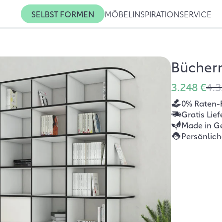
SELBST FORMEN
MÖBEL
INSPIRATION
SERVICE
Bücher
3.248 €
4.3
0% Raten-
Gratis Lie
Made in G
Persönlic