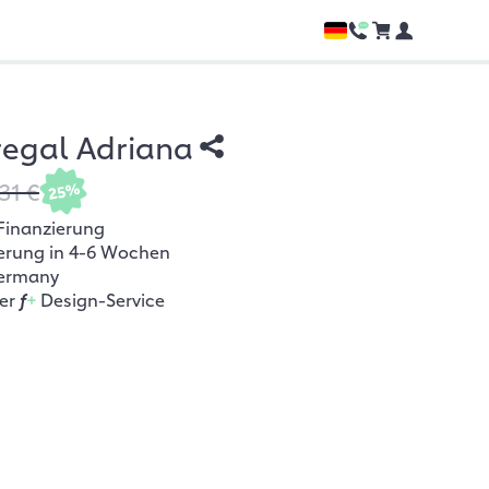
regal Adriana
31 €
25%
Finanzierung
ferung in 4-6 Wochen
ermany
her
f
+
Design-Service